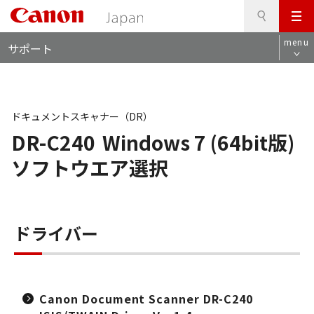
検
このページの本文へ
メ
索
ロ
ニ
menu
サポート
ー
ュ
カ
ー
ル
ナ
ビ
ドキュメントスキャナー（DR）
DR-C240
Windows 7 (64bit版)
ソフトウエア選択
ドライバー
Canon Document Scanner DR-C240