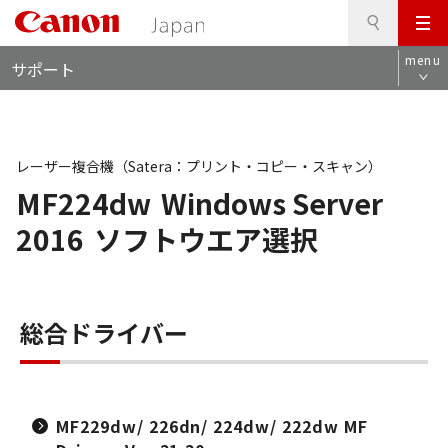
検
このページの本文へ
メ
索
ロ
ニ
menu
サポート
ー
ュ
カ
ー
ル
ナ
ビ
レーザー複合機（Satera：プリント・コピー・スキャン）
MF224dw
Windows Server
2016
ソフトウエア選択
総合ドライバー
MF229dw/ 226dn/ 224dw/ 222dw MF