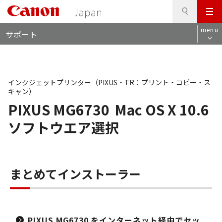
検
このページの本文へ
メ
索
ロ
ニ
menu
サポート
ー
ュ
カ
ー
ル
ナ
ビ
インクジェットプリンター（PIXUS・TR：プリント・コピー・ス
キャン）
PIXUS MG6730
Mac OS X 10.6
ソフトウエア選択
まとめてインストーラー
PIXUS MG6730 をインターネット経由でセッ