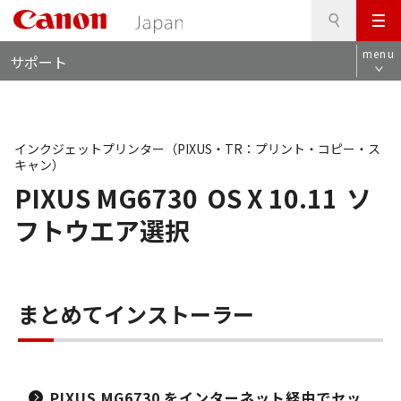
検
このページの本文へ
メ
索
ロ
ニ
menu
サポート
ー
ュ
カ
ー
ル
ナ
ビ
インクジェットプリンター（PIXUS・TR：プリント・コピー・ス
キャン）
PIXUS MG6730
OS X 10.11
ソ
フトウエア選択
まとめてインストーラー
PIXUS MG6730 をインターネット経由でセッ