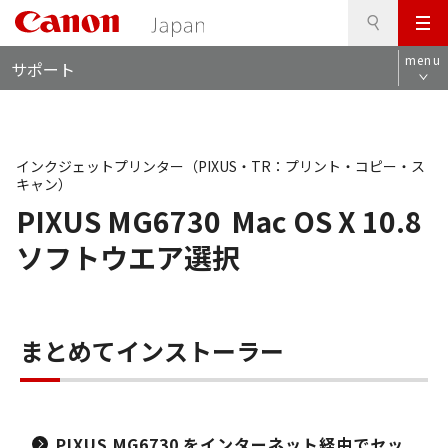
検
このページの本文へ
メ
索
ロ
ニ
menu
サポート
ー
ュ
カ
ー
ル
ナ
ビ
インクジェットプリンター（PIXUS・TR：プリント・コピー・ス
キャン）
PIXUS MG6730
Mac OS X 10.8
ソフトウエア選択
まとめてインストーラー
PIXUS MG6730 をインターネット経由でセッ