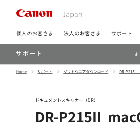
グ
個人のお客さま
法人のお客さま
サポート
ロ
ー
ロ
サポート
バ
よ
ー
ル
カ
ナ
サ
ル
Home
サポート
ソフトウエアダウンロード
DR-P215
イ
ビ
ナ
ト
ビ
内
の
現
ドキュメントスキャナー（DR）
在
位
DR-P215II
macO
置