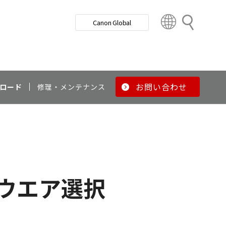
検
Canon Global
索
C
o
u
n
t
r
お問い合わせ
ロード
修理・メンテナンス
y
&
R
e
g
i
o
ウエア選択
n