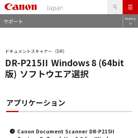
検
このページの本文へ
メ
索
ロ
ニ
menu
サポート
ー
ュ
カ
ー
ル
ナ
ビ
ドキュメントスキャナー（DR）
DR-P215II
Windows 8 (64bit
版)
ソフトウエア選択
アプリケーション
Canon Document Scanner DR-P215II