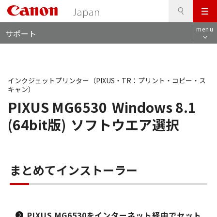
検
このページの本文へ
メ
索
ロ
ニ
menu
サポート
ー
ュ
カ
ー
ル
ナ
ビ
インクジェットプリンター（PIXUS・TR：プリント・コピー・ス
キャン）
PIXUS MG6530
Windows 8.1
(64bit版)
ソフトウエア選択
まとめてインストーラー
PIXUS MG6530をインターネット経由でセット