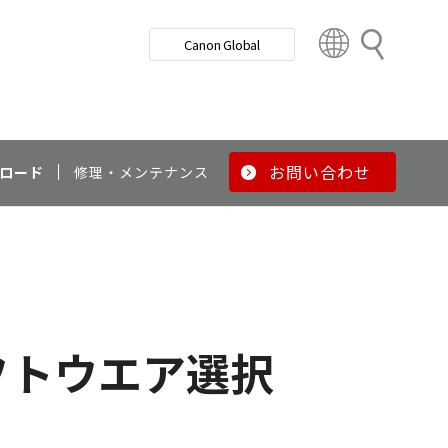
検
Canon Global
索
C
o
u
n
t
r
お問い合わせ
ロード
修理・メンテナンス
y
&
R
e
g
i
o
フトウエア選択
n