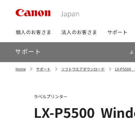
グ
個人のお客さま
法人のお客さま
サポート
ロ
ー
ロ
サポート
バ
よ
ー
ル
カ
ナ
サ
ル
Home
サポート
ソフトウエアダウンロード
LX-P55
イ
ビ
ナ
ト
ビ
内
の
現
ラベルプリンター
在
位
LX-P5500
Wind
置