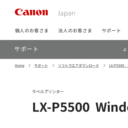
グ
個人のお客さま
法人のお客さま
サポート
ロ
ー
ロ
サポート
バ
よ
ー
ル
カ
ナ
サ
ル
Home
サポート
ソフトウエアダウンロード
LX-P55
イ
ビ
ナ
ト
ビ
内
の
現
ラベルプリンター
在
位
LX-P5500
Wind
置