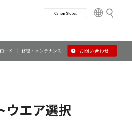
検
Canon Global
索
C
o
u
n
t
r
お問い合わせ
ロード
修理・メンテナンス
y
&
R
e
g
i
o
トウエア選択
n