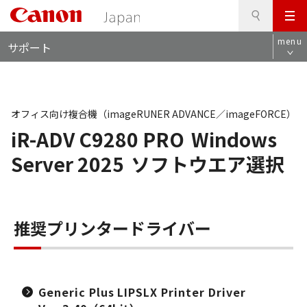
検
このページの本文へ
メ
索
ロ
ニ
menu
サポート
ー
ュ
カ
ー
ル
ナ
ビ
オフィス向け複合機（imageRUNER ADVANCE／imageFORCE）
iR-ADV C9280 PRO
Windows
Server 2025
ソフトウエア選択
推奨プリンタードライバー
Generic Plus LIPSLX Printer Driver