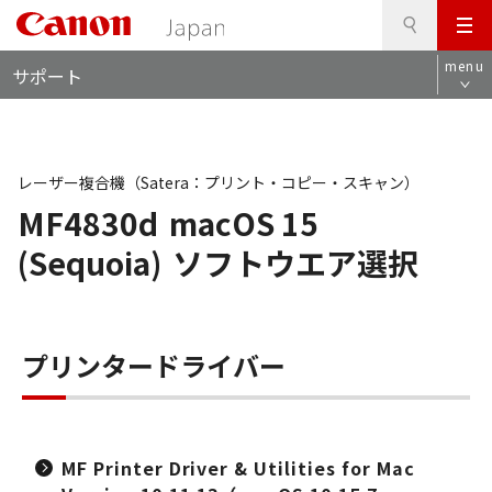
検
このページの本文へ
メ
索
ロ
ニ
menu
サポート
ー
ュ
カ
ー
ル
ナ
ビ
レーザー複合機（Satera：プリント・コピー・スキャン）
MF4830d
macOS 15
(Sequoia)
ソフトウエア選択
プリンタードライバー
MF Printer Driver & Utilities for Mac