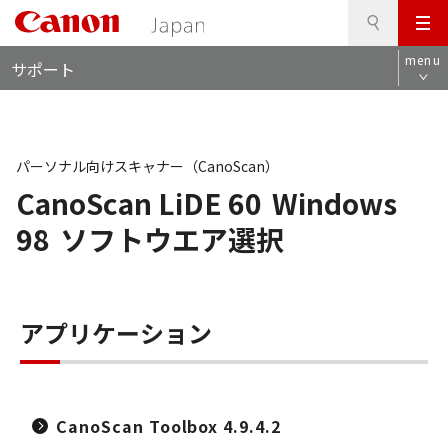
検
このページの本文へ
メ
索
ロ
ニ
menu
サポート
ー
ュ
カ
ー
ル
ナ
ビ
パーソナル向けスキャナー（CanoScan）
CanoScan LiDE 60
Windows
98
ソフトウエア選択
アプリケーション
CanoScan Toolbox 4.9.4.2