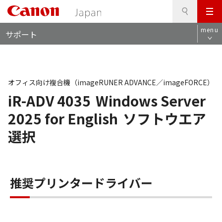
検
このページの本文へ
メ
索
ロ
ニ
menu
サポート
ー
ュ
カ
ー
ル
ナ
ビ
オフィス向け複合機（imageRUNER ADVANCE／imageFORCE）
iR-ADV 4035
Windows Server
2025 for English
ソフトウエア
選択
推奨プリンタードライバー