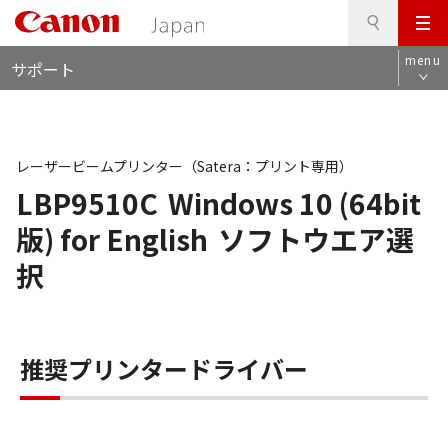
検
このページの本文へ
メ
索
ロ
ニ
menu
サポート
ー
ュ
カ
ー
ル
ナ
ビ
レーザービームプリンター（Satera：プリント専用）
LBP9510C
Windows 10 (64bit
版) for English
ソフトウエア選
択
推奨プリンタードライバー