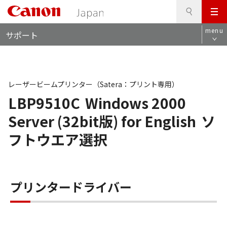
検
このページの本文へ
メ
索
ロ
ニ
menu
サポート
ー
ュ
カ
ー
ル
ナ
ビ
レーザービームプリンター（Satera：プリント専用）
LBP9510C
Windows 2000
Server (32bit版) for English
ソ
フトウエア選択
プリンタードライバー