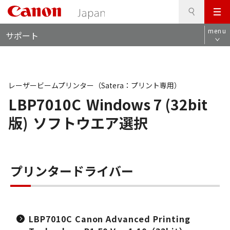
検
このページの本文へ
メ
索
ロ
ニ
menu
サポート
ー
ュ
カ
ー
ル
ナ
ビ
レーザービームプリンター（Satera：プリント専用）
LBP7010C
Windows 7 (32bit
版)
ソフトウエア選択
プリンタードライバー
LBP7010C Canon Advanced Printing