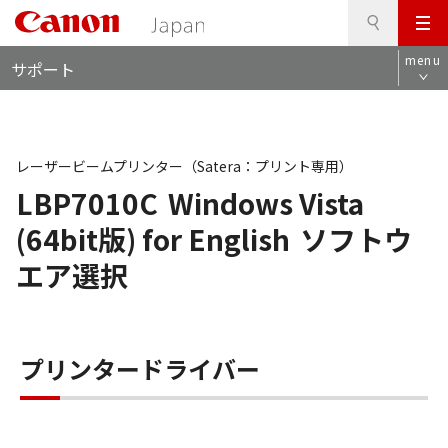
検
このページの本文へ
メ
索
ロ
ニ
menu
サポート
ー
ュ
カ
ー
ル
ナ
ビ
レーザービームプリンター（Satera：プリント専用）
LBP7010C
Windows Vista
(64bit版) for English
ソフトウ
エア選択
プリンタードライバー