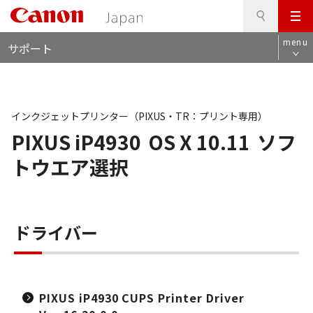
検
このページの本文へ
メ
索
ロ
ニ
menu
サポート
ー
ュ
カ
ー
ル
ナ
ビ
インクジェットプリンター（PIXUS・TR：プリント専用）
PIXUS iP4930
OS X 10.11
ソフ
トウエア選択
ドライバー
PIXUS iP4930 CUPS Printer Driver