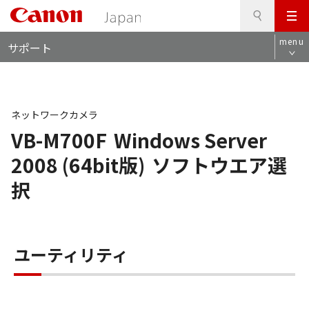
検
このページの本文へ
メ
索
ロ
ニ
menu
サポート
ー
ュ
カ
ー
ル
ナ
ビ
ネットワークカメラ
VB-M700F
Windows Server
2008 (64bit版)
ソフトウエア選
択
ユーティリティ