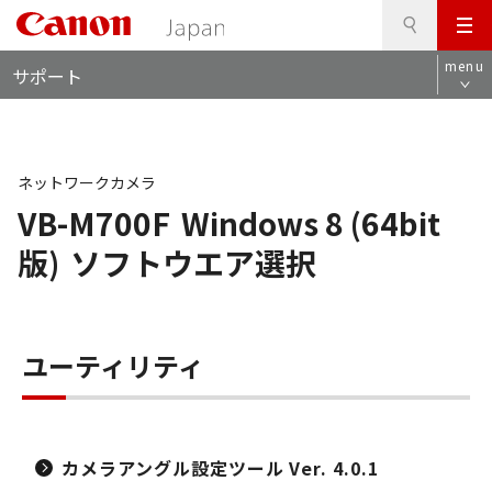
検
このページの本文へ
メ
索
ロ
ニ
menu
サポート
ー
ュ
カ
ー
ル
ナ
ビ
ネットワークカメラ
VB-M700F
Windows 8 (64bit
版)
ソフトウエア選択
ユーティリティ
カメラアングル設定ツール Ver. 4.0.1