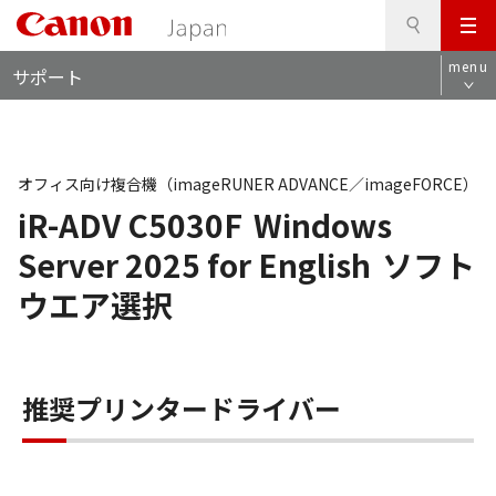
検
このページの本文へ
メ
索
ロ
ニ
menu
サポート
ー
ュ
カ
ー
ル
ナ
ビ
オフィス向け複合機（imageRUNER ADVANCE／imageFORCE）
iR-ADV C5030F
Windows
Server 2025 for English
ソフト
ウエア選択
推奨プリンタードライバー