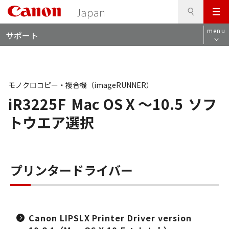
検
このページの本文へ
メ
索
ロ
ニ
menu
サポート
ー
ュ
カ
ー
ル
ナ
ビ
モノクロコピー・複合機（imageRUNNER）
iR3225F
Mac OS X ～10.5
ソフ
トウエア選択
プリンタードライバー
Canon LIPSLX Printer Driver version