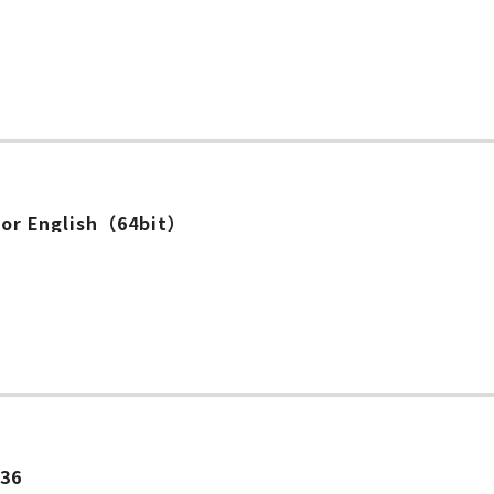
ー
 for English（64bit）
ー
.36