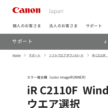
グ
個人のお客さま
法人のお客さま
サポート
ロ
ー
ロ
サポート
バ
よ
ー
ル
カ
ナ
サ
ル
Home
サポート
ソフトウエアダウンロード
iR C211
イ
ビ
ナ
ト
ビ
内
の
現
カラー複合機（color imageRUNNER）
在
位
iR C2110F
Wind
置
ウエア選択