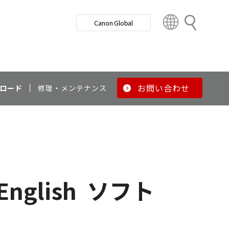
検
Canon Global
索
C
o
u
n
t
r
お問い合わせ
ロード
修理・メンテナンス
y
&
R
e
g
i
o
English
ソフト
n