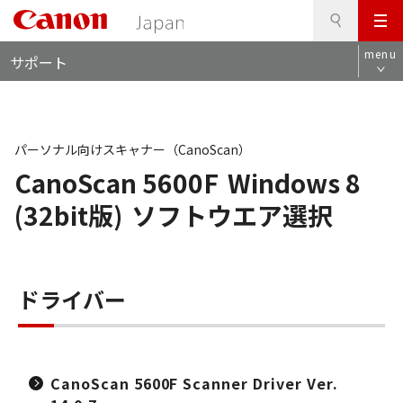
検
このページの本文へ
メ
索
ロ
ニ
menu
サポート
ー
ュ
カ
ー
ル
ナ
ビ
パーソナル向けスキャナー（CanoScan）
CanoScan 5600F
Windows 8
(32bit版)
ソフトウエア選択
ドライバー
CanoScan 5600F Scanner Driver Ver.