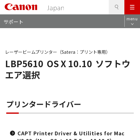
検
このページの本文へ
メ
索
ロ
ニ
menu
サポート
ー
ュ
カ
ー
ル
ナ
ビ
レーザービームプリンター（Satera：プリント専用）
LBP5610
OS X 10.10
ソフトウ
エア選択
プリンタードライバー
CAPT Printer Driver & Utilities for Mac