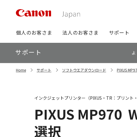
グ
個人のお客さま
法人のお客さま
サポート
ロ
ー
ロ
サポート
バ
よ
ー
ル
カ
ナ
サ
ル
Home
サポート
ソフトウエアダウンロード
PIXUS M
イ
ビ
ナ
ト
ビ
内
の
現
インクジェットプリンター（PIXUS・TR：プリント
在
位
PIXUS MP970
W
置
選択