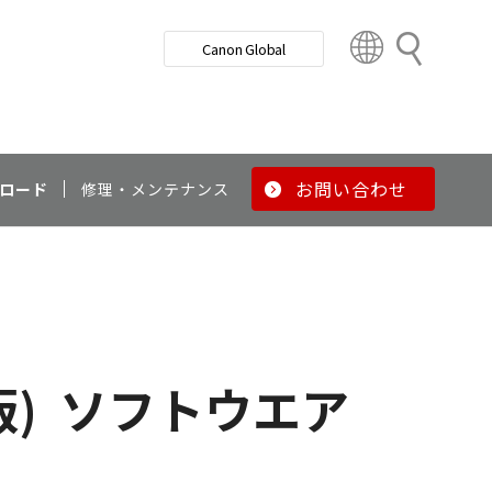
検
Canon Global
索
C
o
u
n
t
r
お問い合わせ
ロード
修理・メンテナンス
y
&
R
e
g
i
o
版)
ソフトウエア
n