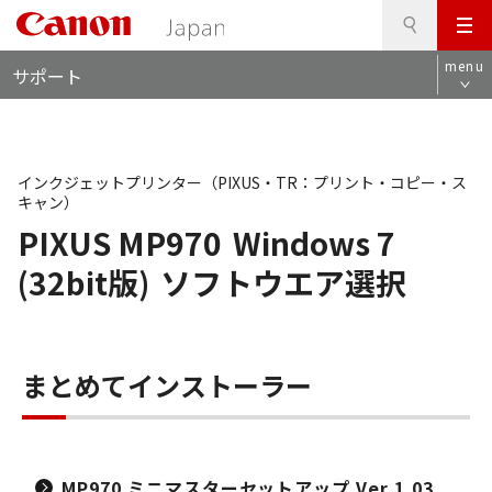
検
このページの本文へ
メ
索
ロ
ニ
menu
サポート
ー
ュ
カ
ー
ル
ナ
ビ
インクジェットプリンター（PIXUS・TR：プリント・コピー・ス
キャン）
PIXUS MP970
Windows 7
(32bit版)
ソフトウエア選択
まとめてインストーラー
MP970 ミニマスターセットアップ Ver.1.03