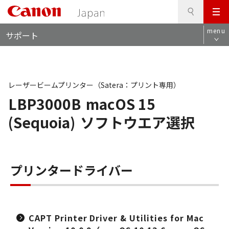
検
このページの本文へ
メ
索
ロ
ニ
menu
サポート
ー
ュ
カ
ー
ル
ナ
ビ
レーザービームプリンター（Satera：プリント専用）
LBP3000B
macOS 15
(Sequoia)
ソフトウエア選択
プリンタードライバー
CAPT Printer Driver & Utilities for Mac