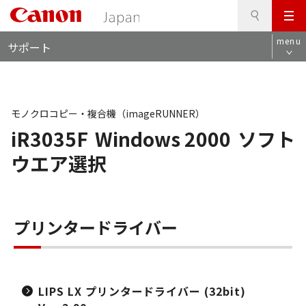
検
このページの本文へ
メ
索
ロ
ニ
menu
サポート
ー
ュ
カ
ー
ル
ナ
ビ
モノクロコピー・複合機（imageRUNNER）
iR3035F
Windows 2000
ソフト
ウエア選択
プリンタードライバー
LIPS LX プリンタードライバー (32bit)