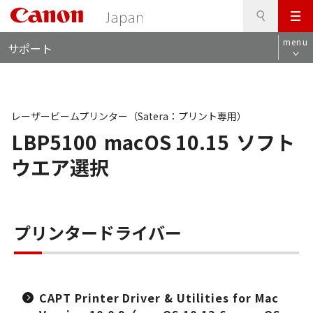
検
このページの本文へ
メ
索
ロ
ニ
menu
サポート
ー
ュ
カ
ー
ル
ナ
ビ
レーザービームプリンター（Satera：プリント専用）
LBP5100
macOS 10.15
ソフト
ウエア選択
プリンタードライバー
CAPT Printer Driver & Utilities for Mac