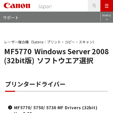
検
このページの本文へ
メ
索
ロ
ニ
menu
サポート
ー
ュ
カ
ー
ル
ナ
ビ
レーザー複合機（Satera：プリント・コピー・スキャン）
MF5770
Windows Server 2008
(32bit版)
ソフトウエア選択
プリンタードライバー
MF5770/ 5750/ 5730 MF Drivers (32bit)