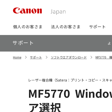
グ
個人のお客さま
法人のお客さま
サポート
ロ
ー
ロ
サポート
バ
よ
ー
ル
カ
ナ
サ
ル
Home
サポート
ソフトウエアダウンロード
MF5770
イ
ビ
ナ
ト
ビ
内
の
現
レーザー複合機（Satera：プリント・コピー・スキ
在
位
MF5770
Window
置
ア選択