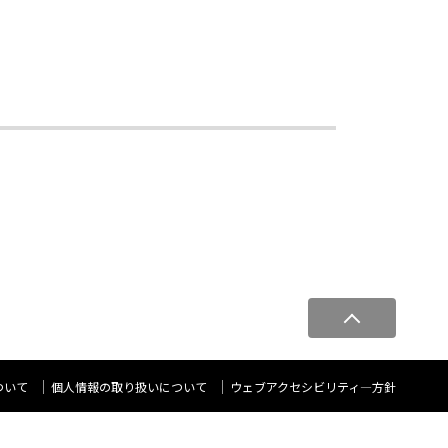
ペ
ー
ジ
ト
ついて
個人情報の取り扱いについて
ウェブアクセシビリティ―方針
ッ
プ