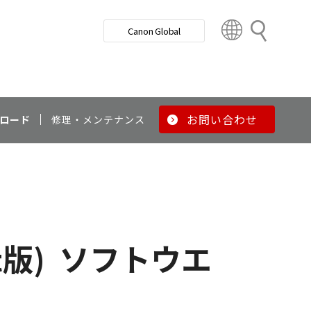
検
Canon Global
索
C
o
u
n
t
r
お問い合わせ
ロード
修理・メンテナンス
y
&
R
e
g
i
o
t版)
ソフトウエ
n