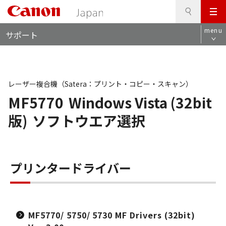
検
このページの本文へ
メ
索
ロ
ニ
menu
サポート
ー
ュ
カ
ー
ル
ナ
ビ
レーザー複合機（Satera：プリント・コピー・スキャン）
MF5770
Windows Vista (32bit
版)
ソフトウエア選択
プリンタードライバー
MF5770/ 5750/ 5730 MF Drivers (32bit)