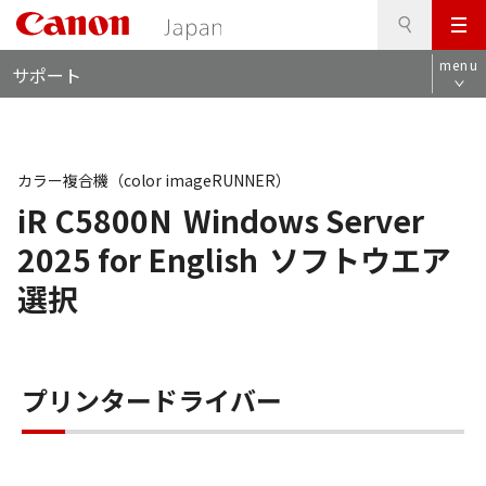
検
このページの本文へ
メ
索
ロ
ニ
menu
サポート
ー
ュ
カ
ー
ル
ナ
ビ
カラー複合機（color imageRUNNER）
iR C5800N
Windows Server
2025 for English
ソフトウエア
選択
プリンタードライバー