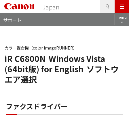
検
このページの本文へ
メ
索
ロ
ニ
menu
サポート
ー
ュ
カ
ー
ル
ナ
ビ
カラー複合機（color imageRUNNER）
iR C6800N
Windows Vista
(64bit版) for English
ソフトウ
エア選択
ファクスドライバー