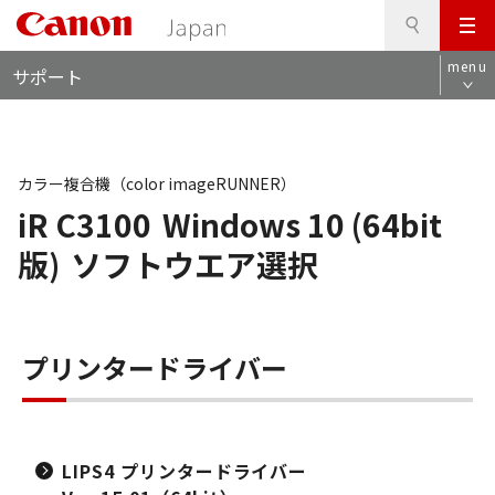
検
このページの本文へ
メ
索
ロ
ニ
menu
サポート
ー
ュ
カ
ー
ル
ナ
ビ
カラー複合機（color imageRUNNER）
iR C3100
Windows 10 (64bit
版)
ソフトウエア選択
プリンタードライバー
LIPS4 プリンタードライバー