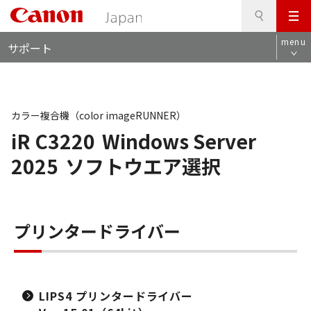
検
このページの本文へ
メ
索
ロ
ニ
menu
サポート
ー
ュ
カ
ー
ル
ナ
ビ
カラー複合機（color imageRUNNER）
iR C3220
Windows Server
2025
ソフトウエア選択
プリンタードライバー
LIPS4 プリンタードライバー