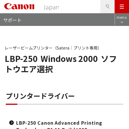
検
このページの本文へ
メ
索
ロ
ニ
menu
サポート
ー
ュ
カ
ー
ル
ナ
ビ
レーザービームプリンター（Satera：プリント専用）
LBP-250
Windows 2000
ソフ
トウエア選択
プリンタードライバー
LBP-250 Canon Advanced Printing