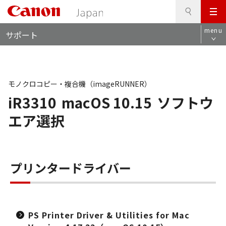
検
このページの本文へ
メ
索
ロ
ニ
menu
サポート
ー
ュ
カ
ー
ル
ナ
ビ
モノクロコピー・複合機（imageRUNNER）
iR3310
macOS 10.15
ソフトウ
エア選択
プリンタードライバー
PS Printer Driver & Utilities for Mac