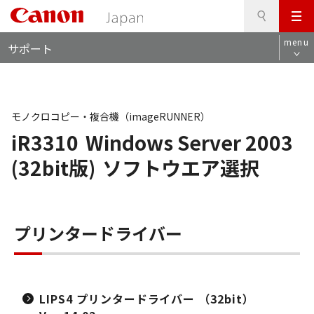
検
このページの本文へ
メ
索
ロ
ニ
menu
サポート
ー
ュ
カ
ー
ル
ナ
ビ
モノクロコピー・複合機（imageRUNNER）
iR3310
Windows Server 2003
(32bit版)
ソフトウエア選択
プリンタードライバー
LIPS4 プリンタードライバー （32bit）