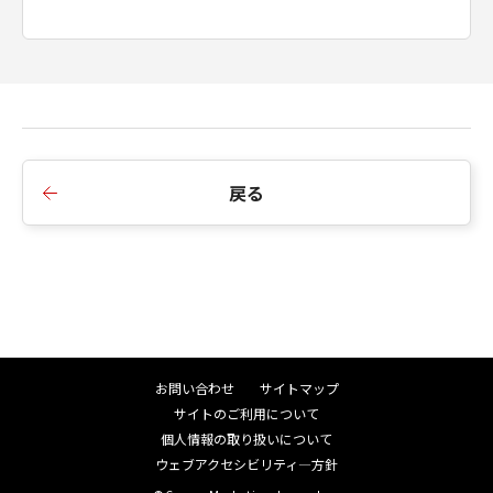
約することが出来ます。
甲は、乙が本契約のいずれかの条項に違反して
いると甲が判断した場合、乙への事前の通知な
しに本契約を解約することが出来ます。 乙は甲
より契約解約の通知を受けた場合、直ちに乙の
購入した本製品とそのコピーとを自らの負担で
破棄するものとし、破棄の事実を甲に文書で通
戻る
知して下さい。
第7条（一般条項）
本契約書は甲と乙とが同意し署名捺印した覚書
によって変更することが出来ます。
本契約書の一部が法律に適合しなかった場合に
はその部分を本契約から除外します。ただし、
お問い合わせ
サイトマップ
残りの条項の効力は何ら影響を受けないものと
サイトのご利用について
します。
個人情報の取り扱いについて
ウェブアクセシビリティ―方針
以上