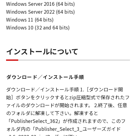
Windows Server 2016 (64 bits)
CPUで実行することを指します。
「インストール」とは、本ソフトウエア製品を
Windows Server 2022 (64 bits)
ハードディスクドライブ又は 同類の保管装置に
Windows 11 (64 bits)
実行可能な形態でコピーすることを指します。
Windows 10 (32 and 64 bits)
第2条（知的財産権および所有権）
甲およびCanon Production Printing
インストールについて
Netherlands B.V.は、オリジナル若しくはコピ
ーの形態又は媒体に拘わらず、本ソフトウエア
製品を記録する媒体、およびその後に作成され
ダウンロード／インストール手順
た全ての本ソフトウエア製品のコピーについて
著作権を含む一切の知的財産権および所有権を
ダウンロード／インストール手順 1.［ダウンロード開
保持します。
始］ボタンをクリックするとzip圧縮型式で保存されたフ
甲およびCanon Production Printing
ァイルのダウンロードが開始されます。 2.終了後、任意
Netherlands B.V.は、乙に対し本ソフトウエア
のフォルダに解凍して下さい。解凍すると
製品に対するいかなる権利も譲渡しません。
「PublisherSelect_362」が作成されますので、このフ
第3条（使用許諾条件）
ォルダ内の「Publisher_Select_3_ユーザーズガイド
乙は本ソフトウエア製品の全部又は一部をコン