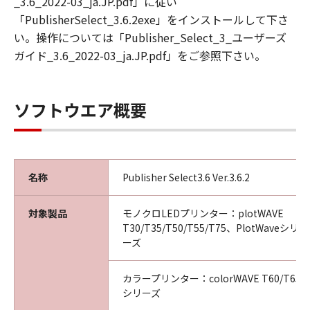
_3.6_2022-03_ja.JP.pdf」に従い
ピュータにインストールし、本ソフトウエア製
「PublisherSelect_3.6.2exe」をインストールして下さ
品を使用することが出来ます。
い。操作については「Publisher_Select_3_ユーザーズ
乙は、本ソフトウエア製品を日本国内において
ガイド_3.6_2022-03_ja.JP.pdf」をご参照下さい。
のみ使用できます。
乙は本ソフトウエア製品を、キヤノンプロダク
ションプリンティングシステムズ株式会社から
ソフトウエア概要
出荷された製品に対してのみ使用することがで
きます。
第4条（禁止事項）
名称
Publisher Select3.6 Ver.3.6.2
乙は第三者に対し、いかなる理由によろうとも
甲の文書による事前の承諾なくして、本製品の
全部又は一部の譲渡・販売・転貸しあるいはそ
対象製品
モノクロLEDプリンター：plotWAVE
T30/T35/T50/T55/T75、PlotWaveシ
の二次的著作物を創作・譲渡・販売・転貸する
ーズ
ことはできないものとします。
乙は、自ら又は第三者を使って、本ソフトウエ
カラープリンター：colorWAVE T60/T65、C
ア製品の全部又は一部の改変 、リバースエンジ
シリーズ
ニアリング、逆アセンブル、デコンパイル、翻