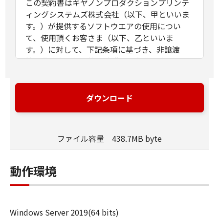
この契約書はキヤノンプロダクションプリンテ
ィングシステムズ株式会社（以下、甲といいま
す。）が提供するソフトウエアの使用につい
て、使用頂くお客さま（以下、乙といいま
す。）に対して、下記条項に基づき、非譲渡
性、非独占の使用権を許諾する条件を定めたも
のです。
第1条（定義）
ダウンロード
甲が本契約と共に提供するソフトウエア製品
（以下、本ソフトウエア製品といいます。）と
は、本媒体または提供された圧縮ファイルに含
ファイル容量 438.7MB byte
まれるコンピュータ･プログラム、ドキュメント
及びその他全てのファイル類を指し、甲が指定
する特定のサービスを通じて提供される可能性
動作環境
のある本ソフトウエア製品の改良版を含みま
す。
「使用」とは本ソフトウエア製品をコンピュー
Windows Server 2019(64 bits)
タの記憶装置又はメモリーに搭載し、または