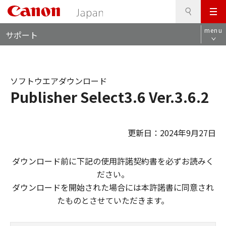
検
このページの本文へ
メ
索
ロ
ニ
menu
サポート
ー
ュ
カ
ー
ル
ナ
ソフトウエアダウンロード
ビ
Publisher Select3.6 Ver.3.6.2
更新日：2024年9月27日
ダウンロード前に下記の使用許諾契約書を必ずお読みく
ださい。
ダウンロードを開始された場合には本許諾書に同意され
たものとさせていただきます。