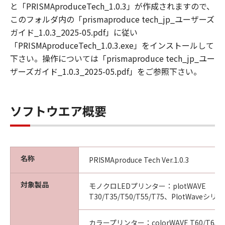
第3条（使用許諾条件）
と「PRISMAproduceTech_1.0.3」が作成されますので、
乙は本ソフトウエア製品の全部又は一部をコン
このフォルダ内の「prismaproduce tech_jp_ユーザーズ
ピュータにインストールし、本ソフトウエア製
ガイド_1.0.3_2025-05.pdf」に従い
品を使用することが出来ます。
「PRISMAproduceTech_1.0.3.exe」をインストールして
乙は、本ソフトウエア製品を日本国内において
下さい。操作については「prismaproduce tech_jp_ユー
のみ使用できます。
ザーズガイド_1.0.3_2025-05.pdf」をご参照下さい。
乙は本ソフトウエア製品を、キヤノンプロダク
ションプリンティングシステムズ株式会社から
出荷された製品に対してのみ使用することがで
ソフトウエア概要
きます。
第4条（禁止事項）
乙は第三者に対し、いかなる理由によろうとも
名称
PRISMAproduce Tech Ver.1.0.3
甲の文書による事前の承諾なくして、本製品の
全部又は一部の譲渡・販売・転貸しあるいはそ
対象製品
の二次的著作物を創作・譲渡・販売・転貸する
モノクロLEDプリンター：plotWAVE
ことはできないものとします。
T30/T35/T50/T55/T75、PlotWaveシリ
乙は、自ら又は第三者を使って、本ソフトウエ
ア製品の全部又は一部の改変 、リバースエンジ
カラープリンター：colorWAVE T60/T65、