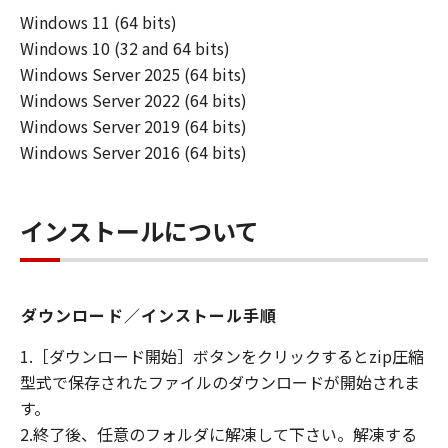
「使用」とは本ソフトウエア製品をコンピュー
Windows 11 (64 bits)
タの記憶装置又はメモリーに搭載し、または
Windows 10 (32 and 64 bits)
CPUで実行することを指します。
「インストール」とは、本ソフトウエア製品を
Windows Server 2025 (64 bits)
ハードディスクドライブ又は 同類の保管装置に
Windows Server 2022 (64 bits)
実行可能な形態でコピーすることを指します。
Windows Server 2019 (64 bits)
Windows Server 2016 (64 bits)
第2条（知的財産権および所有権）
甲およびCanon Production Printing
Netherlands B.V.は、オリジナル若しくはコピ
インストールについて
ーの形態又は媒体に拘わらず、本ソフトウエア
製品を記録する媒体、およびその後に作成され
た全ての本ソフトウエア製品のコピーについて
著作権を含む一切の知的財産権および所有権を
ダウンロード／インストール手順
保持します。
1.［ダウンロード開始］ボタンをクリックするとzip圧縮
甲およびCanon Production Printing
型式で保存されたファイルのダウンロードが開始されま
Netherlands B.V.は、乙に対し本ソフトウエア
す。
製品に対するいかなる権利も譲渡しません。
2.終了後、任意のフォルダに解凍して下さい。解凍する