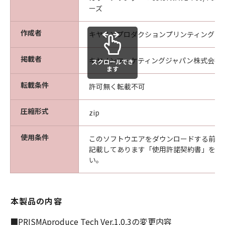
ニアリング、逆アセンブル、デコンパイル、翻
ーズ
訳、翻案などを行うことは出来ません。
乙は本ソフトウエア製品に表示されているか又
作成者
キヤノンプロダクションプリンティングシ
はその動作時に表示される著作権表示、商標登
録等を除去したり、視認困難にすることは出来
掲載者
キヤノンマーケティングジャパン株式会社
スクロールでき
ません。
ます
乙は、本ソフトウエア製品に含まれるマニュア
転載条件
許可無く転載不可
ルを、甲の事前承認なく紙媒体、電子媒体の区
別なくコピーする事はできません。
圧縮形式
zip
乙は、万一、本条項のいずれかの規定に違反し
て甲に損害を生ぜしめた場合には、乙は賠償の
使用条件
このソフトウエアをダウンロードする前に
責に任ずるものとします。
記載してあります「使用許諾契約書」を必
い。
第5条（保証範囲及び責任）
甲は、本ソフトウエア製品が乙の保有する動作
環境に於いて、全て正常に動作することを保証
本製品の内容
するものではありません。
甲は、本ソフトウエア製品の仕様を予告なしに
■PRISMAproduce Tech Ver.1.0.3の変更内容