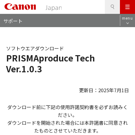
検
このページの本文へ
メ
索
ロ
ニ
menu
サポート
ー
ュ
カ
ー
ル
ナ
ソフトウエアダウンロード
ビ
PRISMAproduce Tech
Ver.1.0.3
更新日：2025年7月1日
ダウンロード前に下記の使用許諾契約書を必ずお読みく
ださい。
ダウンロードを開始された場合には本許諾書に同意され
たものとさせていただきます。