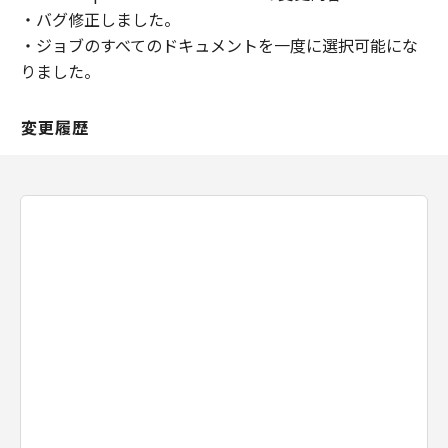
変更することがあり、本ソフトウエア製品の機
・バグ修正しました。
能、性能及び品質が乙の特定目的に適合するこ
・ジョブのすべてのドキュメントを一度に選択可能にな
とを、明示たると黙示たるとを問わず何らの保
りました。
証もなさないものとします。
甲は、甲の販売代理店および小売店が行う保証
を含めて、本契約に定める以外の全ての保証を
変更履歴
認めません。
甲は乙が本ソフトウエア製品を使用した結果被
ったいかなる損害（収入または利益の逸失を含
む）に関して、一切の責任を負わないものとし
ます。
甲または甲の販売代理店若しくは小売店があら
かじめ本ソフトウエア製品の使用における損害
の可能性を勧告されていた場合でも前項は有効
とします。
第6条（契約期間）
本契約は、乙が本ソフトウエア製品をインスト
ールした日より発効するものとします。