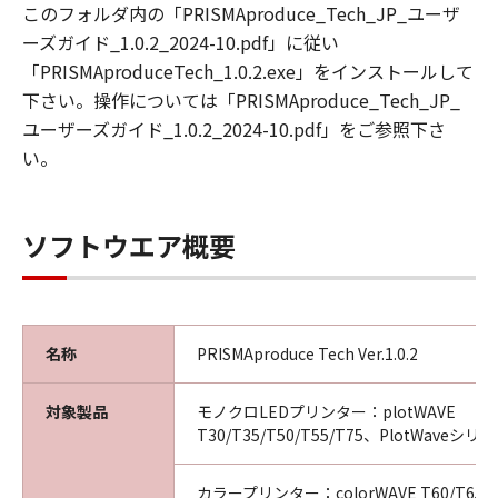
第3条（使用許諾条件）
このフォルダ内の「PRISMAproduce_Tech_JP_ユーザ
乙は本ソフトウエア製品の全部又は一部をコン
ーズガイド_1.0.2_2024-10.pdf」に従い
ピュータにインストールし、本ソフトウエア製
「PRISMAproduceTech_1.0.2.exe」をインストールして
品を使用することが出来ます。
下さい。操作については「PRISMAproduce_Tech_JP_
乙は、本ソフトウエア製品を日本国内において
ユーザーズガイド_1.0.2_2024-10.pdf」をご参照下さ
のみ使用できます。
い。
乙は本ソフトウエア製品を、キヤノンプロダク
ションプリンティングシステムズ株式会社から
出荷された製品に対してのみ使用することがで
ソフトウエア概要
きます。
第4条（禁止事項）
乙は第三者に対し、いかなる理由によろうとも
名称
PRISMAproduce Tech Ver.1.0.2
甲の文書による事前の承諾なくして、本製品の
全部又は一部の譲渡・販売・転貸しあるいはそ
の二次的著作物を創作・譲渡・販売・転貸する
対象製品
モノクロLEDプリンター：plotWAVE
ことはできないものとします。
T30/T35/T50/T55/T75、PlotWaveシリ
乙は、自ら又は第三者を使って、本ソフトウエ
ア製品の全部又は一部の改変 、リバースエンジ
カラープリンター：colorWAVE T60/T65、C