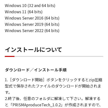
「使用」とは本ソフトウエア製品をコンピュー
Windows 10 (32 and 64 bits)
タの記憶装置又はメモリーに搭載し、または
Windows 11 (64 bits)
CPUで実行することを指します。
「インストール」とは、本ソフトウエア製品を
Windows Server 2016 (64 bits)
ハードディスクドライブ又は 同類の保管装置に
Windows Server 2019 (64 bits)
実行可能な形態でコピーすることを指します。
Windows Server 2022 (64 bits)
第2条（知的財産権および所有権）
甲およびCanon Production Printing
インストールについて
Netherlands B.V.は、オリジナル若しくはコピ
ーの形態又は媒体に拘わらず、本ソフトウエア
製品を記録する媒体、およびその後に作成され
ダウンロード／インストール手順
た全ての本ソフトウエア製品のコピーについて
著作権を含む一切の知的財産権および所有権を
1.［ダウンロード開始］ボタンをクリックするとzip圧縮
保持します。
型式で保存されたファイルのダウンロードが開始されま
甲およびCanon Production Printing
す。
Netherlands B.V.は、乙に対し本ソフトウエア
2.終了後、任意のフォルダに解凍して下さい。解凍する
製品に対するいかなる権利も譲渡しません。
と「PRISMAproduceTech_1.0.2」が作成されますので、