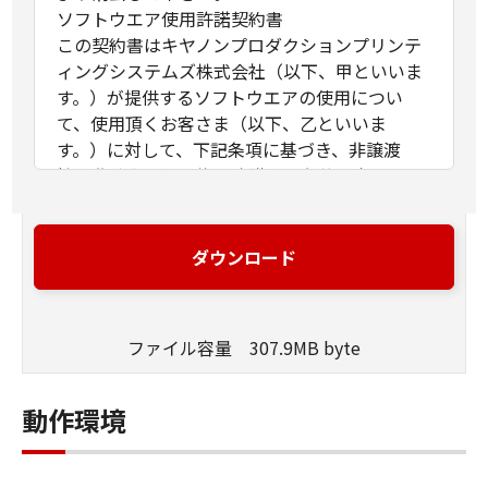
ソフトウエア使用許諾契約書
この契約書はキヤノンプロダクションプリンテ
ィングシステムズ株式会社（以下、甲といいま
す。）が提供するソフトウエアの使用につい
て、使用頂くお客さま（以下、乙といいま
す。）に対して、下記条項に基づき、非譲渡
性、非独占の使用権を許諾する条件を定めたも
のです。
第1条（定義）
ダウンロード
甲が本契約と共に提供するソフトウエア製品
（以下、本ソフトウエア製品といいます。）と
は、本媒体または提供された圧縮ファイルに含
ファイル容量 307.9MB byte
まれるコンピュータ･プログラム、ドキュメント
及びその他全てのファイル類を指し、甲が指定
する特定のサービスを通じて提供される可能性
動作環境
のある本ソフトウエア製品の改良版を含みま
す。