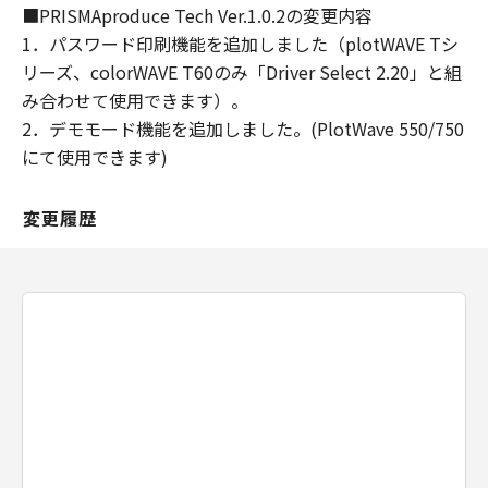
変更することがあり、本ソフトウエア製品の機
■PRISMAproduce Tech Ver.1.0.2の変更内容
能、性能及び品質が乙の特定目的に適合するこ
1．パスワード印刷機能を追加しました（plotWAVE Tシ
とを、明示たると黙示たるとを問わず何らの保
リーズ、colorWAVE T60のみ「Driver Select 2.20」と組
証もなさないものとします。
み合わせて使用できます）。
甲は、甲の販売代理店および小売店が行う保証
2．デモモード機能を追加しました。(PlotWave 550/750
を含めて、本契約に定める以外の全ての保証を
にて使用できます)
認めません。
甲は乙が本ソフトウエア製品を使用した結果被
ったいかなる損害（収入または利益の逸失を含
変更履歴
む）に関して、一切の責任を負わないものとし
ます。
甲または甲の販売代理店若しくは小売店があら
かじめ本ソフトウエア製品の使用における損害
の可能性を勧告されていた場合でも前項は有効
とします。
第6条（契約期間）
本契約は、乙が本ソフトウエア製品をインスト
ールした日より発効するものとします。