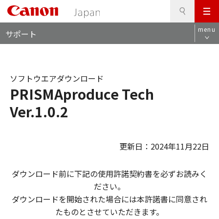
検
このページの本文へ
メ
索
ロ
ニ
menu
サポート
ー
ュ
カ
ー
ル
ナ
ソフトウエアダウンロード
ビ
PRISMAproduce Tech
Ver.1.0.2
更新日：2024年11月22日
ダウンロード前に下記の使用許諾契約書を必ずお読みく
ださい。
ダウンロードを開始された場合には本許諾書に同意され
たものとさせていただきます。