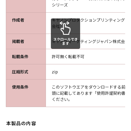
ニアリング、逆アセンブル、デコンパイル、翻
シリーズ
訳、翻案などを行うことは出来ません。
乙は本ソフトウエア製品に表示されているか又
作成者
キヤノンプロダクションプリンティングシ
はその動作時に表示される著作権表示、商標登
会社
録等を除去したり、視認困難にすることは出来
スクロールでき
ません。
掲載者
キヤノンマーケティングジャパン株式会社
ます
乙は、本ソフトウエア製品に含まれるマニュア
ルを、甲の事前承認なく紙媒体、電子媒体の区
転載条件
許可無く転載不可
別なくコピーする事はできません。
乙は、万一、本条項のいずれかの規定に違反し
圧縮形式
zip
て甲に損害を生ぜしめた場合には、乙は賠償の
責に任ずるものとします。
使用条件
このソフトウエアをダウンロードする前に
頭に記載してあります「使用許諾契約書」
第5条（保証範囲及び責任）
ください。
甲は、本ソフトウエア製品が乙の保有する動作
環境に於いて、全て正常に動作することを保証
するものではありません。
本製品の内容
甲は、本ソフトウエア製品の仕様を予告なしに