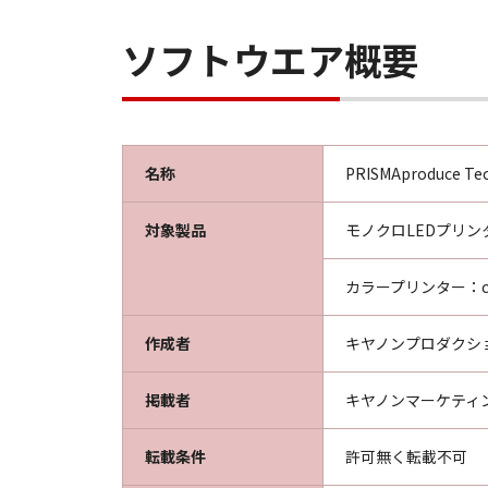
甲は、甲の販売代理店および小売店
甲は乙が本ソフトウエア製品を使用
ソフトウエア概要
とします。
甲または甲の販売代理店若しくは小
有効とします。
第6条（契約期間）
名称
PRISMAproduce Tech
本契約は、乙が本ソフトウエア製品
乙は乙の入手した本ソフトウエア製
対象製品
モノクロLEDプリンター：
甲は、乙が本契約のいずれかの条項
乙は甲より契約解約の通知を受けた
カラープリンター：colo
に文書で通知して下さい。
第7条（一般条項）
作成者
キヤノンプロダクシ
本契約書は甲と乙とが同意し署名捺
本契約書の一部が法律に適合しなか
掲載者
キヤノンマーケティ
のとします。
転載条件
許可無く転載不可
以上