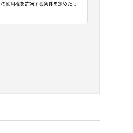
占の使用権を許諾する条件を定めたも
媒体または提供された圧縮ファイルに
する特定のサービスを通じて提供され
実行することを指します。
可能な形態でコピーすることを指し
の形態又は媒体に拘わらず、本ソフトウエア製品
含む一切の知的財産権および所有権を
に対するいかなる権利も譲渡しません。
使用することが出来ます。