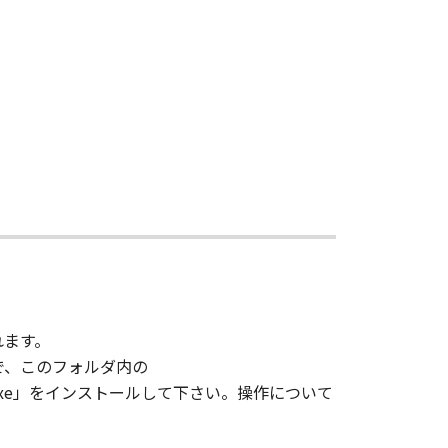
された製品に対してのみ使用すること
又は一部の譲渡・販売・転貸しあるい
リング、逆アセンブル、デコンパイ
を除去したり、視認困難にすることは
くコピーする事はできません。
任ずるものとします。
れます。
すので、このフォルダ内の
ものではありません。
h_1.0.2.exe」をインストールして下さい。操作について
性能及び品質が乙の特定目的に適合す