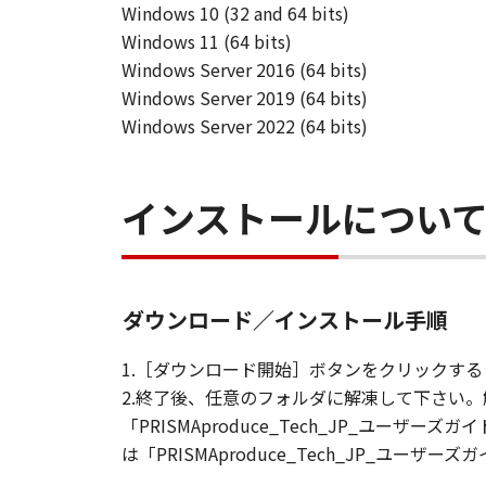
Windows 10 (32 and 64 bits)
乙は、本ソフトウエア製品を日本国
Windows 11 (64 bits)
乙は本ソフトウエア製品を、キヤノ
Windows Server 2016 (64 bits)
ができます。
Windows Server 2019 (64 bits)
Windows Server 2022 (64 bits)
第4条（禁止事項）
乙は第三者に対し、いかなる理由に
はその二次的著作物を創作・譲渡・
インストールについ
乙は、自ら又は第三者を使って、本
ル、翻訳、翻案などを行うことは出
乙は本ソフトウエア製品に表示され
出来ません。
乙は、本ソフトウエア製品に含まれ
ダウンロード／インストール手順
乙は、万一、本条項のいずれかの規
1.［ダウンロード開始］ボタンをクリックする
第5条（保証範囲及び責任）
2.終了後、任意のフォルダに解凍して下さい。解凍す
甲は、本ソフトウエア製品が乙の保
「PRISMAproduce_Tech_JP_ユーザーズガイ
甲は、本ソフトウエア製品の仕様を
は「PRISMAproduce_Tech_JP_ユーザーズガ
ることを、明示たると黙示たるとを