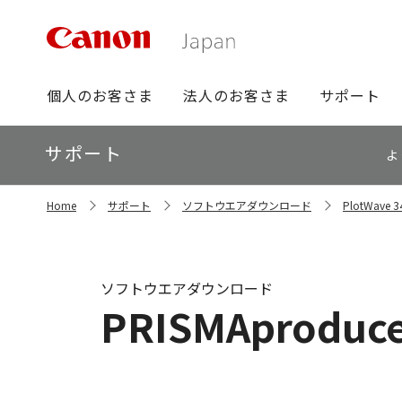
グ
個人のお客さま
法人のお客さま
サポート
ロ
ー
ロ
サポート
バ
よ
ー
ル
カ
ナ
サ
ル
Home
サポート
ソフトウエアダウンロード
PlotWav
イ
ビ
ナ
ト
ビ
内
の
現
ソフトウエアダウンロード
在
PRISMAproduce 
位
置