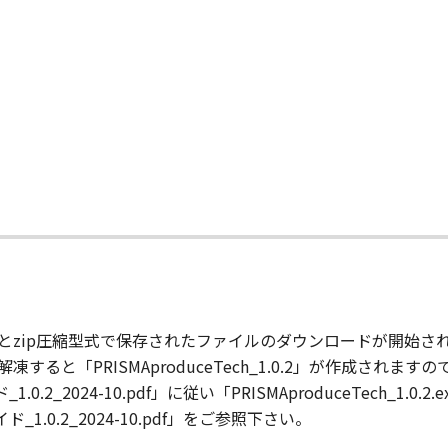
内においてのみ使用できます。
ンプロダクションプリンティングシステムズ株式会社から出荷
よろうとも甲の文書による事前の承諾なくして、本製品の全部
販売・転貸することはできないものとします。
て
ソフトウエア製品の全部又は一部の改変 、リバースエンジニア
来ません。
ているか又はその動作時に表示される著作権表示、商標登録等
るマニュアルを、甲の事前承認なく紙媒体、電子媒体の区別な
定に違反して甲に損害を生ぜしめた場合には、乙は賠償の責に
とzip圧縮型式で保存されたファイルのダウンロードが開始さ
ると「PRISMAproduceTech_1.0.2」が作成されま
有する動作環境に於いて、全て正常に動作することを保証する
ド_1.0.2_2024-10.pdf」に従い「PRISMAproduceTec
予告なしに変更することがあり、本ソフトウエア製品の機能、
イド_1.0.2_2024-10.pdf」をご参照下さい。
問わず何らの保証もなさないものとします。