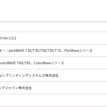
が行う保証を含めて、本契約に定める以外の全ての保証を認め
した結果被ったいかなる損害（収入または利益の逸失を含む）
売店があらかじめ本ソフトウエア製品の使用における損害の可
 Ver.1.0.2
をインストールした日より発効するものとします。
品とその複製とを破棄することにより本契約をいつでも 解約す
plotWAVE T30/T35/T50/T55/T75、PlotWaveシリーズ
に違反していると甲が判断した場合、乙への事前の通知なしに
場合、直ちに乙の購入した本製品とそのコピーとを自らの負担
rWAVE T60/T65、ColorWaveシリーズ
ョンプリンティングシステムズ株式会社
印した覚書によって変更することが出来ます。
った場合にはその部分を本契約から除外します。ただし、残り
ングジャパン株式会社