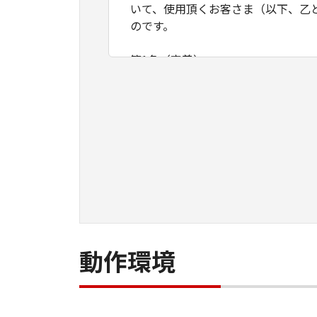
いて、使用頂くお客さま（以下、乙
のです。
第1条（定義）
甲が本契約と共に提供するソフトウ
含まれるコンピュータ･プログラム
る可能性のある本ソフトウエア製品
「使用」とは本ソフトウエア製品を
「インストール」とは、本ソフトウ
ます。
第2条（知的財産権および所有権）
甲およびCanon Production P
を記録する媒体、およびその後に作
保持します。
動作環境
甲およびCanon Production P
第3条（使用許諾条件）
乙は本ソフトウエア製品の全部又は