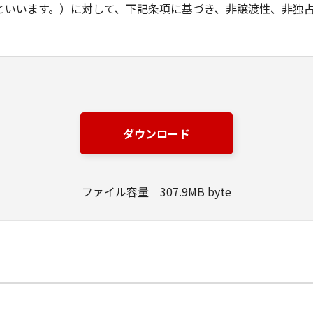
といいます。）に対して、下記条項に基づき、非譲渡性、非独
エア製品（以下、本ソフトウエア製品といいます。）とは、本
、ドキュメント及びその他全てのファイル類を指し、甲が指定
の改良版を含みます。
コンピュータの記憶装置又はメモリーに搭載し、またはCPUで
ダウンロード
エア製品をハードディスクドライブ又は 同類の保管装置に実行
ファイル容量 307.9MB byte
rinting Netherlands B.V.は、オリジナル若しくはコピー
成された全ての本ソフトウエア製品のコピーについて著作権を
rinting Netherlands B.V.は、乙に対し本ソフトウエア製品
一部をコンピュータにインストールし、本ソフトウエア製品を