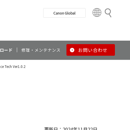
検
Canon Global
索
C
o
u
n
t
r
お問い合わせ
ロード
修理・メンテナンス
y
&
e Tech Ver1.0.2
R
e
g
i
o
n
更新日：2024年11月22日