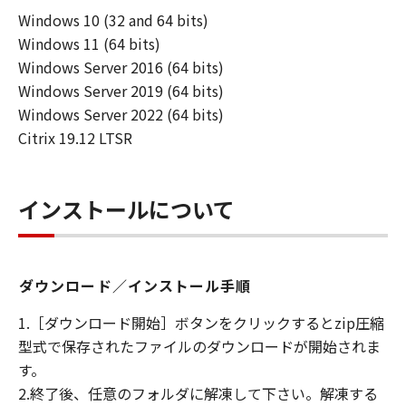
「使用」とは本ソフトウエア製品をコンピュー
Windows 10 (32 and 64 bits)
タの記憶装置又はメモリーに搭載し、または
Windows 11 (64 bits)
CPUで実行することを指します。
「インストール」とは、本ソフトウエア製品を
Windows Server 2016 (64 bits)
ハードディスクドライブ又は 同類の保管装置に
Windows Server 2019 (64 bits)
実行可能な形態でコピーすることを指します。
Windows Server 2022 (64 bits)
Citrix 19.12 LTSR
第2条（知的財産権および所有権）
甲およびCanon Production Printing
Netherlands B.V.は、オリジナル若しくはコピ
インストールについて
ーの形態又は媒体に拘わらず、本ソフトウエア
製品を記録する媒体、およびその後に作成され
た全ての本ソフトウエア製品のコピーについて
著作権を含む一切の知的財産権および所有権を
ダウンロード／インストール手順
保持します。
1.［ダウンロード開始］ボタンをクリックするとzip圧縮
甲およびCanon Production Printing
型式で保存されたファイルのダウンロードが開始されま
Netherlands B.V.は、乙に対し本ソフトウエア
す。
製品に対するいかなる権利も譲渡しません。
2.終了後、任意のフォルダに解凍して下さい。解凍する