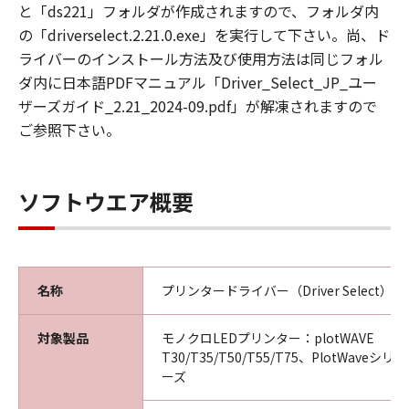
第3条（使用許諾条件）
と「ds221」フォルダが作成されますので、フォルダ内
乙は本ソフトウエア製品の全部又は一部をコン
の「driverselect.2.21.0.exe」を実行して下さい。尚、ド
ピュータにインストールし、本ソフトウエア製
ライバーのインストール方法及び使用方法は同じフォル
品を使用することが出来ます。
ダ内に日本語PDFマニュアル「Driver_Select_JP_ユー
乙は、本ソフトウエア製品を日本国内において
ザーズガイド_2.21_2024-09.pdf」が解凍されますので
のみ使用できます。
ご参照下さい。
乙は本ソフトウエア製品を、キヤノンプロダク
ションプリンティングシステムズ株式会社から
出荷された製品に対してのみ使用することがで
ソフトウエア概要
きます。
第4条（禁止事項）
乙は第三者に対し、いかなる理由によろうとも
名称
プリンタードライバー（Driver Select） Ver.
甲の文書による事前の承諾なくして、本製品の
全部又は一部の譲渡・販売・転貸しあるいはそ
の二次的著作物を創作・譲渡・販売・転貸する
対象製品
モノクロLEDプリンター：plotWAVE
ことはできないものとします。
T30/T35/T50/T55/T75、PlotWaveシ
ーズ
乙は、自ら又は第三者を使って、本ソフトウエ
ア製品の全部又は一部の改変 、リバースエンジ