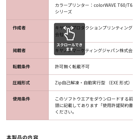
ニアリング、逆アセンブル、デコンパイル、翻
カラープリンター：colorWAVE T60/T65、C
シリーズ
訳、翻案などを行うことは出来ません。
乙は本ソフトウエア製品に表示されているか又
はその動作時に表示される著作権表示、商標登
作成者
キヤノンプロダクションプリンティングシ
会社
録等を除去したり、視認困難にすることは出来
ません。
スクロールでき
乙は、本ソフトウエア製品に含まれるマニュア
ます
掲載者
キヤノンマーケティングジャパン株式会社
ルを、甲の事前承認なく紙媒体、電子媒体の区
別なくコピーする事はできません。
転載条件
許可無く転載不可
乙は、万一、本条項のいずれかの規定に違反し
て甲に損害を生ぜしめた場合には、乙は賠償の
圧縮形式
Zip自己解凍・自動実行型 （EXE 形式）
責に任ずるものとします。
使用条件
このソフトウエアをダウンロードする前に
第5条（保証範囲及び責任）
頭に記載してあります「使用許諾契約書」
甲は、本ソフトウエア製品が乙の保有する動作
ください。
環境に於いて、全て正常に動作することを保証
するものではありません。
甲は、本ソフトウエア製品の仕様を予告なしに
本製品の内容