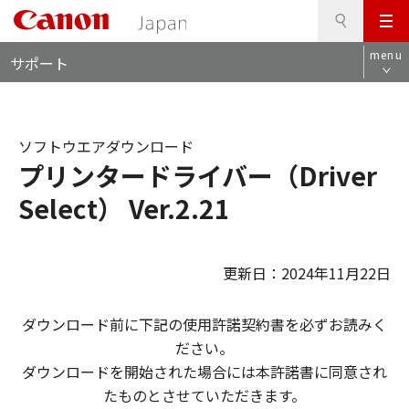
検
このページの本文へ
メ
索
ロ
ニ
menu
サポート
ー
ュ
カ
ー
ル
ナ
ソフトウエアダウンロード
ビ
プリンタードライバー（Driver
Select） Ver.2.21
更新日：2024年11月22日
ダウンロード前に下記の使用許諾契約書を必ずお読みく
ださい。
ダウンロードを開始された場合には本許諾書に同意され
たものとさせていただきます。