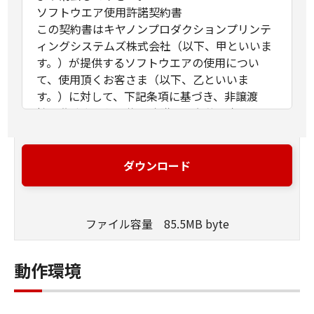
ソフトウエア使用許諾契約書
この契約書はキヤノンプロダクションプリンテ
ィングシステムズ株式会社（以下、甲といいま
す。）が提供するソフトウエアの使用につい
て、使用頂くお客さま（以下、乙といいま
す。）に対して、下記条項に基づき、非譲渡
性、非独占の使用権を許諾する条件を定めたも
のです。
第1条（定義）
ダウンロード
甲が本契約と共に提供するソフトウエア製品
（以下、本ソフトウエア製品といいます。）と
は、本媒体または提供された圧縮ファイルに含
ファイル容量 85.5MB byte
まれるコンピュータ･プログラム、ドキュメント
及びその他全てのファイル類を指し、甲が指定
する特定のサービスを通じて提供される可能性
動作環境
のある本ソフトウエア製品の改良版を含みま
す。