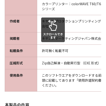
ニアリング、逆アセンブル、デコンパイル、翻
カラープリンター：colorWAVE T60/T65、C
シリーズ
訳、翻案などを行うことは出来ません。
乙は本ソフトウエア製品に表示されているか又
はその動作時に表示される著作権表示、商標登
作成者
キヤノンプロダクションプリンティングシ
会社
録等を除去したり、視認困難にすることは出来
ません。
スクロールでき
乙は、本ソフトウエア製品に含まれるマニュア
ます
掲載者
キヤノンマーケティングジャパン株式会社
ルを、甲の事前承認なく紙媒体、電子媒体の区
別なくコピーする事はできません。
転載条件
許可無く転載不可
乙は、万一、本条項のいずれかの規定に違反し
て甲に損害を生ぜしめた場合には、乙は賠償の
圧縮形式
Zip自己解凍・自動実行型 （EXE 形式）
責に任ずるものとします。
使用条件
このソフトウエアをダウンロードする前に
第5条（保証範囲及び責任）
頭に記載してあります「使用許諾契約書」
甲は、本ソフトウエア製品が乙の保有する動作
ください。
環境に於いて、全て正常に動作することを保証
するものではありません。
甲は、本ソフトウエア製品の仕様を予告なしに
本製品の内容