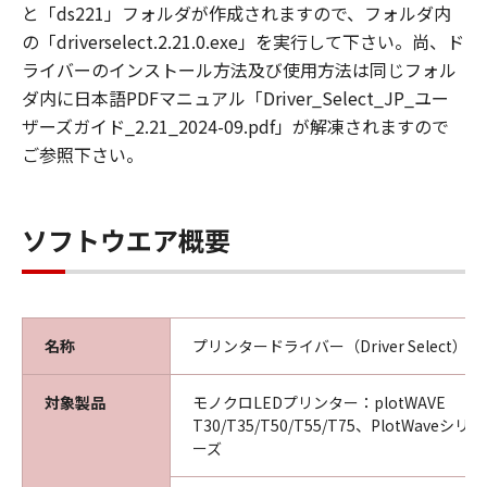
第3条（使用許諾条件）
と「ds221」フォルダが作成されますので、フォルダ内
乙は本ソフトウエア製品の全部又は一部をコン
の「driverselect.2.21.0.exe」を実行して下さい。尚、ド
ピュータにインストールし、本ソフトウエア製
ライバーのインストール方法及び使用方法は同じフォル
品を使用することが出来ます。
ダ内に日本語PDFマニュアル「Driver_Select_JP_ユー
乙は、本ソフトウエア製品を日本国内において
ザーズガイド_2.21_2024-09.pdf」が解凍されますので
のみ使用できます。
ご参照下さい。
乙は本ソフトウエア製品を、キヤノンプロダク
ションプリンティングシステムズ株式会社から
出荷された製品に対してのみ使用することがで
ソフトウエア概要
きます。
第4条（禁止事項）
乙は第三者に対し、いかなる理由によろうとも
名称
プリンタードライバー（Driver Select） Ver.
甲の文書による事前の承諾なくして、本製品の
全部又は一部の譲渡・販売・転貸しあるいはそ
の二次的著作物を創作・譲渡・販売・転貸する
対象製品
モノクロLEDプリンター：plotWAVE
ことはできないものとします。
T30/T35/T50/T55/T75、PlotWaveシ
ーズ
乙は、自ら又は第三者を使って、本ソフトウエ
ア製品の全部又は一部の改変 、リバースエンジ