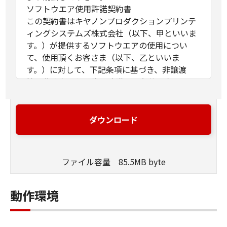
ソフトウエア使用許諾契約書
この契約書はキヤノンプロダクションプリンテ
ィングシステムズ株式会社（以下、甲といいま
す。）が提供するソフトウエアの使用につい
て、使用頂くお客さま（以下、乙といいま
す。）に対して、下記条項に基づき、非譲渡
性、非独占の使用権を許諾する条件を定めたも
のです。
第1条（定義）
ダウンロード
甲が本契約と共に提供するソフトウエア製品
（以下、本ソフトウエア製品といいます。）と
は、本媒体または提供された圧縮ファイルに含
ファイル容量 85.5MB byte
まれるコンピュータ･プログラム、ドキュメント
及びその他全てのファイル類を指し、甲が指定
する特定のサービスを通じて提供される可能性
動作環境
のある本ソフトウエア製品の改良版を含みま
す。