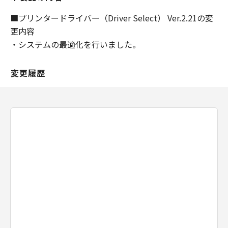
変更することがあり、本ソフトウエア製品の機
能、性能及び品質が乙の特定目的に適合するこ
■プリンタードライバー（Driver Select） Ver.2.21の変
とを、明示たると黙示たるとを問わず何らの保
更内容
証もなさないものとします。
・システムの最適化を行いました。
甲は、甲の販売代理店および小売店が行う保証
を含めて、本契約に定める以外の全ての保証を
変更履歴
認めません。
甲は乙が本ソフトウエア製品を使用した結果被
ったいかなる損害（収入または利益の逸失を含
む）に関して、一切の責任を負わないものとし
ます。
甲または甲の販売代理店若しくは小売店があら
かじめ本ソフトウエア製品の使用における損害
の可能性を勧告されていた場合でも前項は有効
とします。
第6条（契約期間）
本契約は、乙が本ソフトウエア製品をインスト
ールした日より発効するものとします。