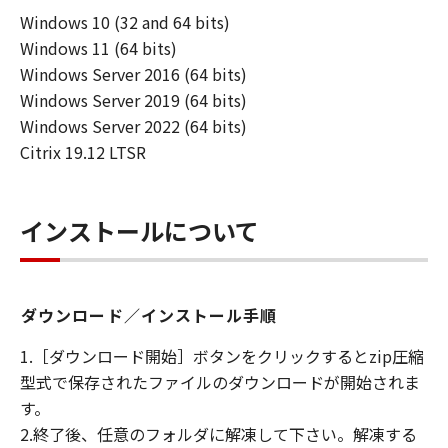
「使用」とは本ソフトウエア製品をコンピュー
Windows 10 (32 and 64 bits)
タの記憶装置又はメモリーに搭載し、または
Windows 11 (64 bits)
CPUで実行することを指します。
「インストール」とは、本ソフトウエア製品を
Windows Server 2016 (64 bits)
ハードディスクドライブ又は 同類の保管装置に
Windows Server 2019 (64 bits)
実行可能な形態でコピーすることを指します。
Windows Server 2022 (64 bits)
Citrix 19.12 LTSR
第2条（知的財産権および所有権）
甲およびCanon Production Printing
Netherlands B.V.は、オリジナル若しくはコピ
インストールについて
ーの形態又は媒体に拘わらず、本ソフトウエア
製品を記録する媒体、およびその後に作成され
た全ての本ソフトウエア製品のコピーについて
著作権を含む一切の知的財産権および所有権を
ダウンロード／インストール手順
保持します。
1.［ダウンロード開始］ボタンをクリックするとzip圧縮
甲およびCanon Production Printing
型式で保存されたファイルのダウンロードが開始されま
Netherlands B.V.は、乙に対し本ソフトウエア
す。
製品に対するいかなる権利も譲渡しません。
2.終了後、任意のフォルダに解凍して下さい。解凍する