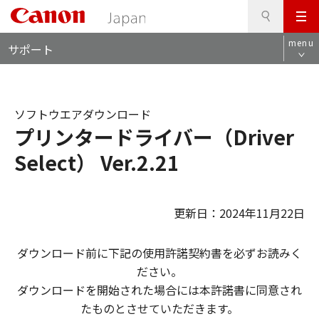
検
このページの本文へ
メ
索
ロ
ニ
menu
サポート
ー
ュ
カ
ー
ル
ナ
ソフトウエアダウンロード
ビ
プリンタードライバー（Driver
Select） Ver.2.21
更新日：2024年11月22日
ダウンロード前に下記の使用許諾契約書を必ずお読みく
ださい。
ダウンロードを開始された場合には本許諾書に同意され
たものとさせていただきます。