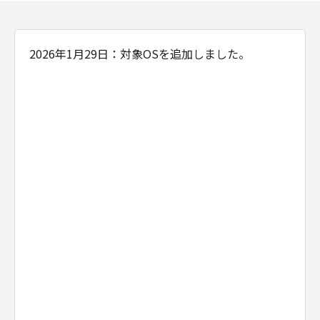
するものではありません。
甲は、本ソフトウエア製品の仕様を予告なしに
変更することがあり、本ソフトウエア製品の機
能、性能及び品質が乙の特定目的に適合するこ
2026年1月29日：対象OSを追加しました。
とを、明示たると黙示たるとを問わず何らの保
証もなさないものとします。
甲は、甲の販売代理店および小売店が行う保証
を含めて、本契約に定める以外の全ての保証を
認めません。
甲は乙が本ソフトウエア製品を使用した結果被
ったいかなる損害（収入または利益の逸失を含
む）に関して、一切の責任を負わないものとし
ます。
甲または甲の販売代理店若しくは小売店があら
かじめ本ソフトウエア製品の使用における損害
の可能性を勧告されていた場合でも前項は有効
とします。
第6条（契約期間）