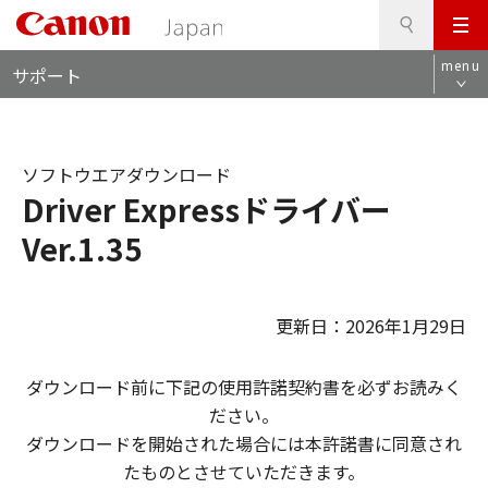
検
このページの本文へ
メ
索
ロ
ニ
menu
サポート
ー
ュ
カ
ー
ル
ナ
ソフトウエアダウンロード
ビ
Driver Expressドライバー
Ver.1.35
更新日：2026年1月29日
ダウンロード前に下記の使用許諾契約書を必ずお読みく
ださい。
ダウンロードを開始された場合には本許諾書に同意され
たものとさせていただきます。