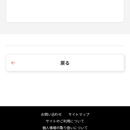
本契約は、乙が本ソフトウエア製品をインスト
ールした日より発効するものとします。
乙は乙の入手した本ソフトウエア製品とその複
製とを破棄することにより本契約をいつでも 解
約することが出来ます。
甲は、乙が本契約のいずれかの条項に違反して
いると甲が判断した場合、乙への事前の通知な
しに本契約を解約することが出来ます。 乙は甲
より契約解約の通知を受けた場合、直ちに乙の
戻る
購入した本製品とそのコピーとを自らの負担で
破棄するものとし、破棄の事実を甲に文書で通
知して下さい。
第7条（一般条項）
本契約書は甲と乙とが同意し署名捺印した覚書
によって変更することが出来ます。
本契約書の一部が法律に適合しなかった場合に
お問い合わせ
サイトマップ
はその部分を本契約から除外します。ただし、
サイトのご利用について
残りの条項の効力は何ら影響を受けないものと
個人情報の取り扱いについて