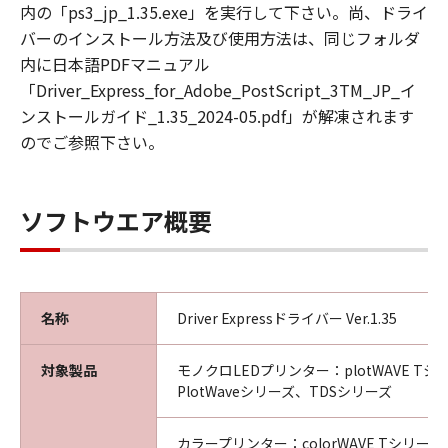
製品に対するいかなる権利も譲渡しません。
内の「ps3_jp_1.35.exe」を実行して下さい。尚、ドライ
バーのインストール方法及び使用方法は、同じフォルダ
第3条（使用許諾条件）
内に日本語PDFマニュアル
乙は本ソフトウエア製品の全部又は一部をコン
「Driver_Express_for_Adobe_PostScript_3TM_JP_イ
ピュータにインストールし、本ソフトウエア製
ンストールガイド_1.35_2024-05.pdf」が解凍されます
品を使用することが出来ます。
のでご参照下さい。
乙は、本ソフトウエア製品を日本国内において
のみ使用できます。
乙は本ソフトウエア製品を、キヤノンプロダク
ソフトウエア概要
ションプリンティングシステムズ株式会社から
出荷された製品に対してのみ使用することがで
きます。
名称
Driver Expressドライバー Ver.1.35
第4条（禁止事項）
乙は第三者に対し、いかなる理由によろうとも
甲の文書による事前の承諾なくして、本製品の
対象製品
モノクロLEDプリンター：plotWAVE Tシ
全部又は一部の譲渡・販売・転貸しあるいはそ
PlotWaveシリーズ、TDSシリーズ
の二次的著作物を創作・譲渡・販売・転貸する
ことはできないものとします。
カラープリンター：colorWAVE Tシリーズ、C