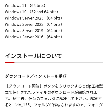
のある本ソフトウエア製品の改良版を含みま
Windows 11 （64 bits）
す。
Windows 10 （32 and 64 bits）
「使用」とは本ソフトウエア製品をコンピュー
タの記憶装置又はメモリーに搭載し、または
Windows Server 2025 （64 bits）
CPUで実行することを指します。
Windows Server 2022 （64 bits）
「インストール」とは、本ソフトウエア製品を
Windows Server 2019 （64 bits）
ハードディスクドライブ又は 同類の保管装置に
Windows Server 2016 （64 bits）
実行可能な形態でコピーすることを指します。
第2条（知的財産権および所有権）
インストールについて
甲およびCanon Production Printing
Netherlands B.V.は、オリジナル若しくはコピ
ーの形態又は媒体に拘わらず、本ソフトウエア
製品を記録する媒体、およびその後に作成され
ダウンロード／インストール手順
た全ての本ソフトウエア製品のコピーについて
［ダウンロード開始］ボタンをクリックするとzip圧縮型
著作権を含む一切の知的財産権および所有権を
式で保存されたファイルのダウンロードが開始されま
保持します。
す。 終了後、任意のフォルダに解凍して下さい。解凍す
甲およびCanon Production Printing
Netherlands B.V.は、乙に対し本ソフトウエア
ると「de_135」フォルダが作成されますので、フォルダ