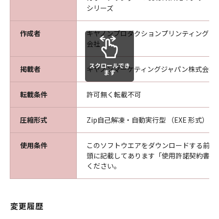
乙は、自ら又は第三者を使って、本ソフトウエ
シリーズ
ア製品の全部又は一部の改変 、リバースエンジ
ニアリング、逆アセンブル、デコンパイル、翻
作成者
キヤノンプロダクションプリンティングシ
訳、翻案などを行うことは出来ません。
会社
乙は本ソフトウエア製品に表示されているか又
スクロールでき
はその動作時に表示される著作権表示、商標登
掲載者
キヤノンマーケティングジャパン株式会社
ます
録等を除去したり、視認困難にすることは出来
ません。
転載条件
許可無く転載不可
乙は、本ソフトウエア製品に含まれるマニュア
ルを、甲の事前承認なく紙媒体、電子媒体の区
圧縮形式
Zip自己解凍・自動実行型 （EXE 形式）
別なくコピーする事はできません。
乙は、万一、本条項のいずれかの規定に違反し
使用条件
このソフトウエアをダウンロードする前に
て甲に損害を生ぜしめた場合には、乙は賠償の
頭に記載してあります「使用許諾契約書」
責に任ずるものとします。
ください。
第5条（保証範囲及び責任）
甲は、本ソフトウエア製品が乙の保有する動作
変更履歴
環境に於いて、全て正常に動作することを保証