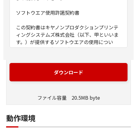
ソフトウエア使用許諾契約書
この契約書はキヤノンプロダクションプリンテ
ィングシステムズ株式会社（以下、甲といいま
す。）が提供するソフトウエアの使用につい
て、使用頂くお客さま（以下、乙といいま
す。）に対して、下記条項に基づき、非譲渡
性、非独占の使用権を許諾する条件を定めたも
のです。
ダウンロード
第1条（定義）
甲が本契約と共に提供するソフトウエア製品
ファイル容量 20.5MB byte
（以下、本ソフトウエア製品といいます。）と
は、本媒体または提供された圧縮ファイルに含
まれるコンピュータ･プログラム、ドキュメント
動作環境
及びその他全てのファイル類を指し、甲が指定
する特定のサービスを通じて提供される可能性