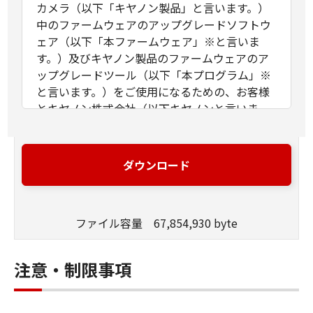
カメラ（以下「キヤノン製品」と言います。）
中のファームウェアのアップグレードソフトウ
ェア（以下「本ファームウェア」※と言いま
す。）及びキヤノン製品のファームウェアのア
ップグレードツール（以下「本プログラム」※
と言います。）をご使用になるための、お客様
とキヤノン株式会社（以下キヤノンと言いま
す。）との間の契約書です。お客様は、「本フ
ァームウェア」及び「本プログラム」をダウン
ロードした後、インストールまたはご使用の際
ダウンロード
に表示される『同意する』のボタンをクリック
することで、本契約書に同意したことになりま
す。お客様が本契約書に同意できない場合、
ファイル容量 67,854,930 byte
「本ファームウェア」及び「本プログラム」を
使用することはできません。
※以下のライセンスに基づいて許諾されるソフ
注意・制限事項
トウェア・モジュールは、本契約に定める「本
ファームウェア」および「本プログラム」には
含まれません。