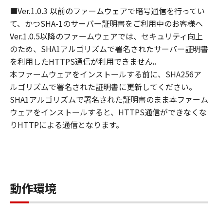
- GNU General Public License Version 2
■Ver.1.0.3 以前のファームウェアで暗号通信を行ってい
- GNU Lesser General Public License Version
て、かつSHA-1のサーバー証明書をご利用中のお客様へ
2.1
Ver.1.0.5以降のファームウェアでは、セキュリティ向上
- GNU Library General Public License Version
のため、SHA1アルゴリズムで署名されたサーバー証明書
2
を利用したHTTPS通信が利用できません。
該当するソフトウェア・モジュールについて
本ファームウェアをインストールする前に、SHA256ア
は、「本ファームウェア」とともに提供される
ルゴリズムで署名された証明書に更新してください。
<LICENSE>フォルダ内の
SHA1アルゴリズムで署名された証明書のまま本ファーム
<OpenSourceSoftware>フォルダに格納されて
ウェアをインストールすると、HTTPS通信ができなくな
いる 「ThirdPartySoftware-J.pdf」をご確認く
りHTTPによる通信となります。
ださい。
許諾
(1-1) キヤノンは、「本ファームウェア」
を、お客様が「キヤノン製品」にインスト
ールして使用するための非独占的権利をお
動作環境
客様に対して許諾します。
(1-2) キヤノンは、お客様が「キヤノン製
品」用ファームウェアのアップグレードプ