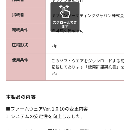
キヤノン株式会社
行為をさせてはなりません。
掲載者
キヤノンマーケティングジャパン株式会社
スクロールでき
帰属
ます
転載条件
許可無く転載不可
「本ファームウェア」及び「本プログラ
ム」に係る権原および所有権は、その内容
圧縮形式
zip
によりキヤノンまたはキヤノンのライセン
サーに帰属します。
使用条件
このソフトウエアをダウンロードする前に
著作権表示
記載してあります「使用許諾契約書」を必
お客様は、「本ファームウェア」及び「本
い。
プログラム」に含まれるキヤノンまたはキ
ヤノンのライセンサーの著作権表示を変更
し、除去しもしくは削除してはなりませ
本製品の内容
ん。
■ファームウェアVer. 1.0.10の変更内容
サポートおよびアップグレード
1. システムの安定性を向上しました。
キヤノン、キヤノンの子会社、キヤノンの
関連会社、それらの販売代理店および販売