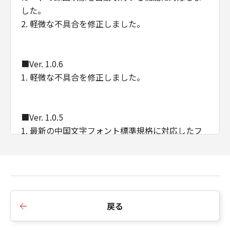
した。
ーがかかる損害の可能性について知らされ
2. 軽微な不具合を修正しました。
ていた場合でも同様です。
(3) キヤノン、キヤノンの子会社、キヤノン
の関連会社、それらの販売代理店または販
■Ver. 1.0.6
売店、またはキヤノンのライセンサーのい
1. 軽微な不具合を修正しました。
ずれも、「本ファームウェア」及び「本プ
ログラム」、または「本ファームウェア」
の使用に起因または関連してお客様と第三
■Ver. 1.0.5
者との間に生じたいかなる紛争について
1. 最新の中国文字フォント標準規格に対応したフ
も、一切責任を負わないものとします。
ォントに変更しました。
輸出
2. 標準時間変更があった地域のタイムゾーンおよ
お客様には、米国輸出管理規則を含む該当
び名称変更があった地域の記載を変更しました。
国の全ての輸出管理法、規制および規則を
3. 軽微な不具合を修正しました。
遵守することを表明および保証いただくと
ともに、当該輸出管理法、規制および規則
戻る
に違反して、または日本国政府または関連
■Ver. 1.0.3