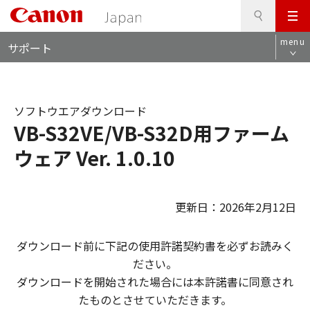
検
このページの本文へ
メ
索
ロ
ニ
menu
サポート
ー
ュ
カ
ー
ル
ナ
ソフトウエアダウンロード
ビ
VB-S32VE/VB-S32D用ファーム
ウェア Ver. 1.0.10
更新日：2026年2月12日
ダウンロード前に下記の使用許諾契約書を必ずお読みく
ださい。
ダウンロードを開始された場合には本許諾書に同意され
たものとさせていただきます。