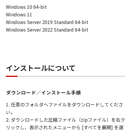
ログラムを「キヤノン製品」にインストー
Windows 10 64-bit
ルする目的のために、｢キヤノン製品｣に直
Windows 11
接またはネットワークを通じ接続されるコ
Windows Server 2019 Standard 64-bit
ンピュータにおいて、「本プログラム」を
Windows Server 2022 Standard 64-bit
使用（本契約書においては、「本プログラ
ム」をコンピュータの記憶媒体上にインス
トールすること、またはコンピュータにお
いて表示すること、アクセスすること、も
インストールについて
しくは実行することのいずれも含むものと
します。）するための非独占的権利をお客
様に対して許諾します。
(2) お客様は、上記(1)に基づいて「本ファ
ダウンロード／インストール手順
ームウェア」及び「本プログラム」を使用
するためのバックアップとして、「本ファ
1. 任意のフォルダへファイルをダウンロードしてくださ
ームウェア」及び「本プログラム」を１
い。
部、複製することができます。
2. ダウンロードした圧縮ファイル（zipファイル）を右ク
(3) 上記(1)および(2)に定める場合を除き、
リックし、表示されたメニューから [すべてを展開] を選