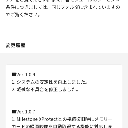
センサーのいずれも、｢本ファームウェア｣
条件につきましては、同じフォルダに含まれていますの
及び「本プログラム」に関して、商品性お
でご覧ください。
よび特定の目的への適合性の保証を含め、
いかなる保証も、明示たると黙示たるとを
問わず一切しないものとします。
(2) キヤノン、キヤノンの子会社、キヤノン
変更履歴
の関連会社、それらの販売代理店または販
売店、またはキヤノンのライセンサーのい
ずれも、「本ファームウェア」及び「本プ
ログラム」の使用または使用不能から生ず
■Ver. 1.0.9
るいかなる損害（逸失利益およびその他の
1. システムの安定性を向上しました。
派生的または付随的な損害を含むがこれら
2. 軽微な不具合を修正しました。
に限定されない全ての損害を言います。）
について、適用法で認められる限り、一切
の責任を負わないものとします。
■Ver. 1.0.7
たとえ、キヤノン、キヤノンの子会社、キ
1. Milestone XProtectとの接続復旧時にメモリー
ヤノンの関連会社、それらの販売代理店ま
カードの録画映像を自動取得する機能に対応しま
たは販売店、またはキヤノンのライセンサ