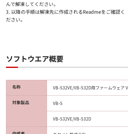
キヤノンまたはキヤノンのライセンサーの
んで解凍してください。
いかなる知的財産権も、明示たると黙示た
3. 以降の手順は解凍先に作成されるReadmeをご確認く
るとを問わず、本契約書によってお客様に
ださい。
譲渡あるいは許諾されるものではありませ
ん。
制限
ソフトウエア概要
(1) お客様は、再使用許諾、譲渡、販売、
頒布、リースもしくは貸与その他の方法に
より、第三者に「本ファームウェア」及び
「本プログラム」を使用させることはでき
名称
VB-S32VE/VB-S32D用ファームウェア Ver. 1
ません。
(2) お客様は、「本ファームウェア」及び
対象製品
VB-S
「本プログラム」の全部または一部を修
正、改変、逆コンパイル、逆アセンブル、
VB-S32VE/VB-S32D
その他リバースエンジニアリング等するこ
とはできません。また第三者にこのような
作成者