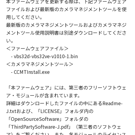
本ファームウェアを更新する際は、下記ファームウェア
店、またはキヤノンのライセンサーは、
ファイルおよび最新版のカメラマネジメントツールを使
「本ファームウェア」及び「本プログラ
用してください。
ム」のメンテナンスおよびお客様による
最新版のカメラマネジメントツールおよびカメラマネジ
「本ファームウェア」及び「本プログラ
メントツール使用説明書は別途ダウンロードしてくださ
ム」の使用を支援することについて、いか
い。
なる責任も負うものではありません。
＜ファームウェアファイル＞
また、本契約書に基づき「本ファームウェ
- vbs32d-vbs32ve-v1010-1.bin
ア」及び「本プログラム」に対してアップ
＜カメラマネジメントツール＞
グレード、バグの修正あるいはサポートが
- CCMTInstall.exe
なされることはありません。
「本ファームウェア」には、第三者のフリーソフトウェ
保証の否認・免責
ア・モジュールが含まれています。
(1) 「本ファームウェア」及び「本プログ
詳細はダウンロードしたファイルの中にあるReadme-
ラム」は、『現状のまま』の状態で使用許
J.txtおよび、「LICENSE」フォルダ内の
諾されます。キヤノン、キヤノンの子会
「OpenSourceSoftware」フォルダの
社、キヤノンの関連会社、それらの販売代
「ThirdPartySoftware-J.pdf」（第三者のソフトウェ
理店または販売店、またはキヤノンのライ
ア）をご覧ください。また、各モジュールのライセンス