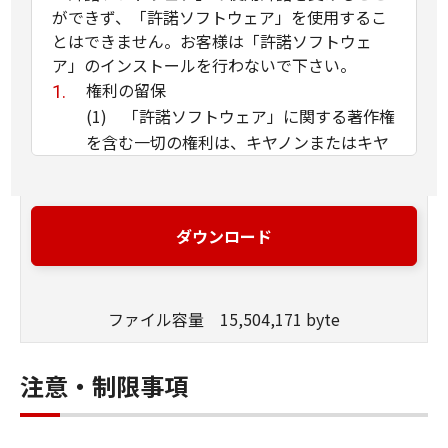
ができず、「許諾ソフトウェア」を使用するこ
とはできません。お客様は「許諾ソフトウェ
ア」のインストールを行わないで下さい。
権利の留保
(1) 「許諾ソフトウェア」に関する著作権
を含む一切の権利は、キヤノンまたはキヤ
ノンのライセンサーに帰属します。
(2) 本契約に明示的に定める場合を除き、
キヤノンおよびキヤノンのライセンサーの
ダウンロード
いかなる知的財産権も、明示たると黙示た
るとを問わず、お客様に譲渡または許諾さ
れるものではありません。
ファイル容量 15,504,171 byte
(3) お客様は、「許諾ソフトウェア」に含
まれるキヤノンまたはキヤノンのライセン
サーの著作権表示を変更、除去または削除
注意・制限事項
してはなりません。
使用許諾