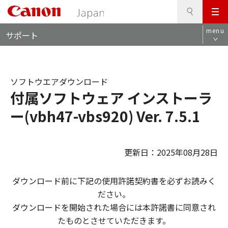
検
このページの本文へ
メ
索
ロ
ニ
menu
サポート
ー
ュ
カ
ー
ル
ナ
ソフトウエアダウンロード
ビ
付属ソフトウェア インストーラ
ー(vbh47-vbs920) Ver. 7.5.1
更新日：2025年08月28日
ダウンロード前に下記の使用許諾契約書を必ずお読みく
ださい。
ダウンロードを開始された場合には本許諾書に同意され
たものとさせていただきます。