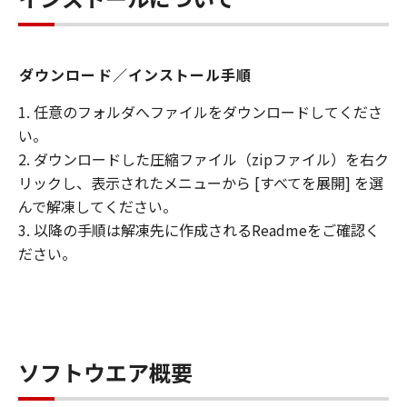
れているものと同一の著作権表示を行うも
のとします。
(3) お客様は、「許諾ソフトウェア」の全
ダウンロード／インストール手順
部または一部を修正、改変、リバース・エ
ンジニアリング、逆コンパイル、逆アセン
1. 任意のフォルダへファイルをダウンロードしてくださ
ブルまたは他のプログラミング言語へ変換
い。
することはできません。また、第三者にこ
2. ダウンロードした圧縮ファイル（zipファイル）を右ク
のような行為をさせてはなりません。
リックし、表示されたメニューから [すべてを展開] を選
(4) 本契約に明示的に定める場合を除き、
んで解凍してください。
お客様は、「許諾ソフトウェア」を再使用
3. 以降の手順は解凍先に作成されるReadmeをご確認く
許諾、譲渡、販売、頒布、賃貸、リースも
ださい。
しくは貸与すること、または複製もしくは
翻訳することはできません。
保証の否認および免責
(1) 「許諾ソフトウェア」は、『現状のま
ソフトウエア概要
ま（AS-IS）』の状態で使用許諾されます。
キヤノン、キヤノンの子会社、それらの販