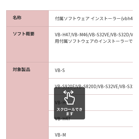
売代理店および販売店は、「許諾ソフトウ
ェア」に関して、商品性および特定の目的
名称
付属ソフトウェア インストーラー(vbh47-vbs920
への適合性または「許諾ソフトウェア」に
欠陥がないことを含め、いかなる保証もし
ソフト概要
VB-H47/VB-M46/VB-S32VE/VB-S32D/VB-
ません。
用付属ソフトウェアのインストーラーです
(2) キヤノンは、お客様の正当な入手を証
するものにより証される、お客様の「許諾
ソフトウェア」の入手日より90日の間、通
対象製品
常の使用状態において、「許諾ソフトウェ
VB-S
ア」が記録された媒体（以下「メディア」
といいます。）に物理的な欠陥がないこと
VB-S920F/VB-S820D/VB-S32VE/VB-S32D
を保証します。キヤノン、キヤノンの子会
社、キヤノンの関連会社、それらの販売代
VB-H
スクロールでき
理店および販売店のすべての責任及びお客
ます
様の唯一の救済は、かかる保証を満たさな
VB-H47
い「メディア」の交換のみとします。但
し、かかる保証は、「メディア」の欠陥
VB-M