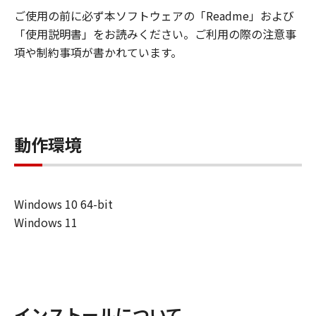
(1) お客様は、「許諾ソフトウェア」を、
ご使用の前に必ず本ソフトウェアの「Readme」および
対応するキヤノンのネットワークカメラ製
「使用説明書」をお読みください。ご利用の際の注意事
品を使用する目的のために、お客様のコン
項や制約事項が書かれています。
ピュータにおいて使用（「使用」とは、
「許諾ソフトウェア」をインストールする
こと、または表示すること、アクセスする
こと、読み出すこと、もしくは実行するこ
動作環境
とのいずれも含むものとします。）するこ
とができます。
(2) お客様は、バックアップの目的での
み、「許諾ソフトウェア」を１コピー複製
Windows 10 64-bit
することができます。但し、お客様は、か
Windows 11
かるバックアップコピーに「許諾ソフトウ
ェア」に含まれているすべての著作権表示
を含めた形で複製を行うものとし、また、
かかるバックアップコピーを記録した記録
媒体上に、「許諾ソフトウェア」に表示さ
インストールについて