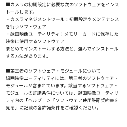
についても、一切責任を負わないものとし
■カメラの初期設定に必要な次のソフトウェアをインス
ます。
トールします。
・カメラマネジメントツール：初期設定やメンテナンス
サポートおよびアップデート
を行うソフトウェア
キヤノン、キヤノンの子会社、それらの販
・録画映像ユーティリティ：メモリーカードに保存した
売代理店および販売店は、「許諾ソフトウ
映像に使用するソフトウェア
ェア」のメンテナンスおよびお客様による
まとめてインストールする方法と、選んでインストール
「許諾ソフトウェア」の使用を支援するこ
する方法があります。
とに、並びに「許諾ソフトウェア」に対す
るアップデート、バグの修正またはサポー
■第三者のソフトウェア・モジュールについて
トの提供について、いかなる責任を負うも
録画映像ユーティリティには、第三者のソフトウェア・
のでもありません。
モジュールが含まれています。該当するソフトウェア・
輸出
モジュールの許諾条件については、録画映像ユーティリ
お客様は、日本国政府または該当国の政府
ティ内の「ヘルプ」＞「ソフトウェア使用許諾契約書を
より必要な認可等を得ることなしに、「許
見る」に記載の各許諾条件をご確認ください。
諾ソフトウェア」の全部または一部を、直
接または間接に輸出してはなりません。